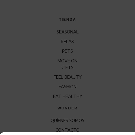
TIENDA
SEASONAL
RELAX
PETS
MOVE ON
GIFTS
FEEL BEAUTY
FASHION
EAT HEALTHY
WONDER
QUÍENES SOMOS
CONTACTO