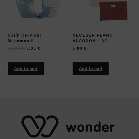
Cojín Cervical
NECESER PLANO
Mapamundi
ALGODON L 3C
10,00
€
5,00
€
5,00
€
Add to cart
Add to cart