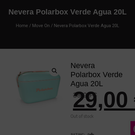
Nevera Polarbox Verde Agua 20L
Home
/
Move On
/ Nevera Polarbox Verde Agua 20L
Nevera
Polarbox Verde
Agua 20L
29,00
35,00
€
Out of stock
RATING: 0