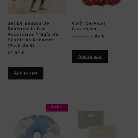
Set De Bandas De
Cojín Cervical
Resistencia Con
Corazones
Accesorios Y Guía De
10,00
€
5,00
€
Ejercicios Rebainer
(pack De 5)
20,00
€
Add to cart
Add to cart
Sale!