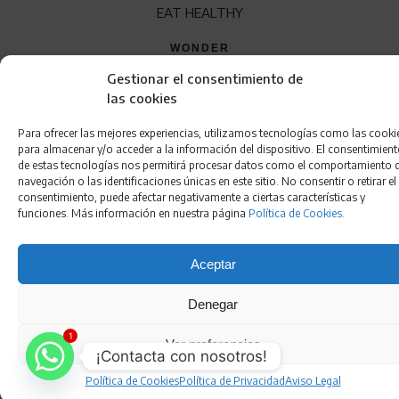
EAT HEALTHY
WONDER
Gestionar el consentimiento de
QUÍENES SOMOS
las cookies
CONTACTO
Para ofrecer las mejores experiencias, utilizamos tecnologías como las cooki
FRANQUICIA
para almacenar y/o acceder a la información del dispositivo. El consentimien
de estas tecnologías nos permitirá procesar datos como el comportamiento 
navegación o las identificaciones únicas en este sitio. No consentir o retirar el
consentimiento, puede afectar negativamente a ciertas características y
funciones. Más información en nuestra página
Política de Cookies.
Aceptar
Aviso Legal
•
Política de Privacidad
•
Condiciones de
Denegar
Compra
•
Gestión de Cookies
•
Política de Cookies
•
1
Accesibilidad
Ver preferencias
¡Contacta con nosotros!
Política de Cookies
Política de Privacidad
Aviso Legal