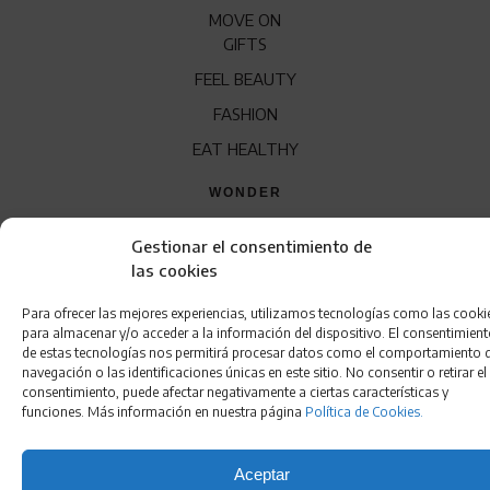
MOVE ON
GIFTS
FEEL BEAUTY
FASHION
EAT HEALTHY
WONDER
QUÍENES SOMOS
Gestionar el consentimiento de
las cookies
CONTACTO
FRANQUICIA
Para ofrecer las mejores experiencias, utilizamos tecnologías como las cooki
para almacenar y/o acceder a la información del dispositivo. El consentimien
de estas tecnologías nos permitirá procesar datos como el comportamiento 
navegación o las identificaciones únicas en este sitio. No consentir o retirar el
consentimiento, puede afectar negativamente a ciertas características y
funciones. Más información en nuestra página
Política de Cookies.
Aceptar