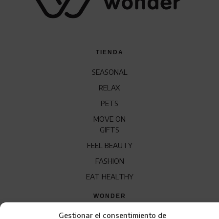
TIENDA
SEASONAL
RELAX
PETS
MOVE ON
GIFTS
FEEL BEAUTY
FASHION
EAT HEALTHY
WONDER
Gestionar el consentimiento de
QUÍENES SOMOS