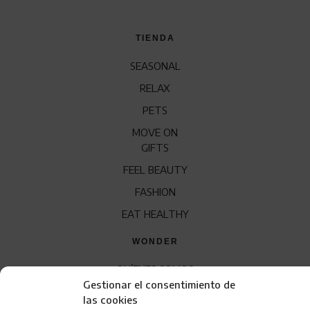
TIENDA
SEASONAL
RELAX
PETS
MOVE ON
GIFTS
FEEL BEAUTY
FASHION
EAT HEALTHY
WONDER
QUÍENES SOMOS
Gestionar el consentimiento de
CONTACTO
las cookies