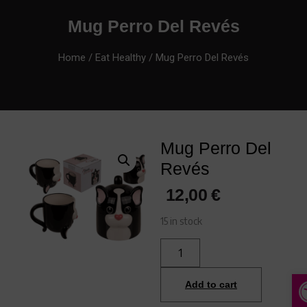
Mug Perro Del Revés
Home
/
Eat Healthy
/ Mug Perro Del Revés
Mug Perro Del
Revés
12,00
€
15 in stock
A
Add to cart