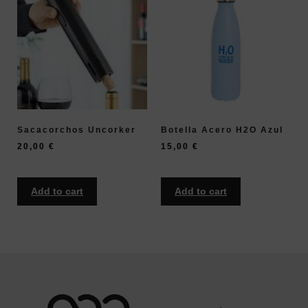
Sacacorchos Uncorker
Botella Acero H2O Azul
20,00
€
15,00
€
Add to cart
Add to cart