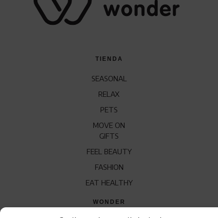
TIENDA
SEASONAL
RELAX
PETS
MOVE ON
GIFTS
FEEL BEAUTY
FASHION
EAT HEALTHY
WONDER