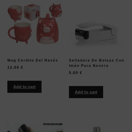
Mug Cerdito Del Revés
Selladora De Bolsas Con
Imán Para Nevera
12,00
€
5,00
€
Add to cart
Add to cart