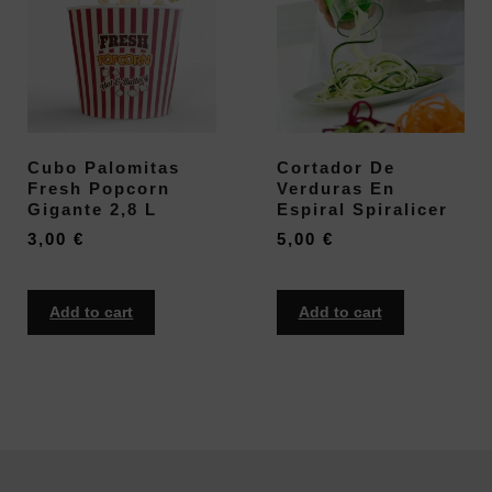
Cubo Palomitas
Cortador De
Fresh Popcorn
Verduras En
Gigante 2,8 L
Espiral Spiralicer
3,00
€
5,00
€
Add to cart
Add to cart