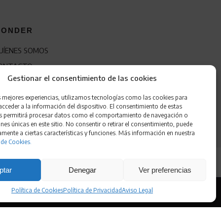
ONDER
UÍENES SOMOS
ONTACTO
Gestionar el consentimiento de las cookies
RANQUICIA
s mejores experiencias, utilizamos tecnologías como las cookies para
cceder a la información del dispositivo. El consentimiento de estas
s permitirá procesar datos como el comportamiento de navegación o
ones únicas en este sitio. No consentir o retirar el consentimiento, puede
amente a ciertas características y funciones. Más información en nuestra
 de Cookies.
ptar
Denegar
Ver preferencias
Política de Cookies
Política de Privacidad
Aviso Legal
 de Cookies
•
Accesibilidad