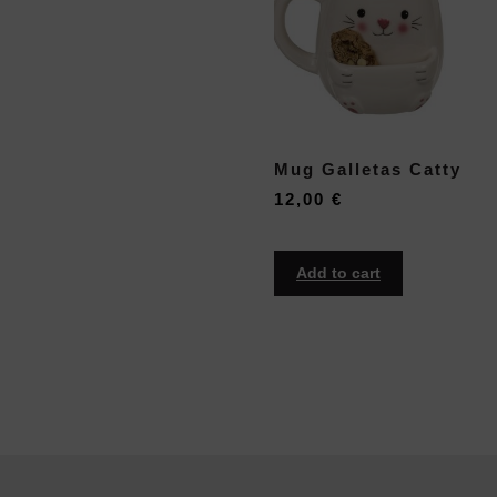
Mug Galletas Catty
12,00
€
Add to cart