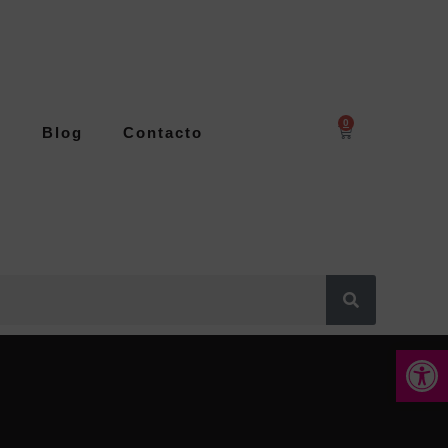
0
s
Blog
Contacto
Abrir 