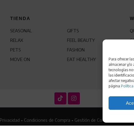
TIENDA
W
SEASONAL
GIFTS
Q
RELAX
FEEL BEAUTY
C
PETS
FASHION
F
MOVE ON
EAT HEALTHY
Para ofrecer la
almacenar y/o a
tecnologías no
las identificaci
afectar negativ
página
Política
Ace
 Privacidad
•
Condiciones de Compra
•
Gestión de Cookies
•
Política