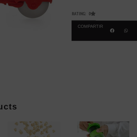
RATING: 0
COMPARTIR
ucts