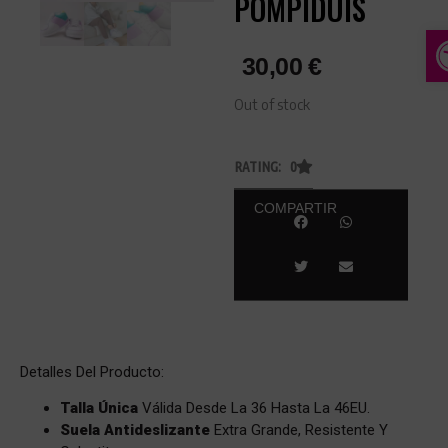
POMPIDUIS
A
30,00
€
Out of stock
RATING: 0
COMPARTIR
Detalles Del Producto:
Talla Única
Válida Desde La 36 Hasta La 46EU.
Suela Antideslizante
Extra Grande, Resistente Y