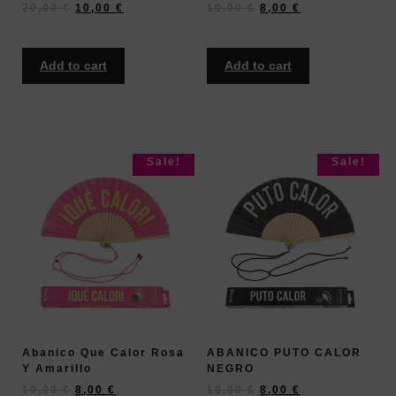
20,00
€
10,00
€
10,00
€
8,00
€
Add to cart
Add to cart
Sale!
Sale!
Abanico Que Calor Rosa
ABANICO PUTO CALOR
Y Amarillo
NEGRO
10,00
€
8,00
€
10,00
€
8,00
€