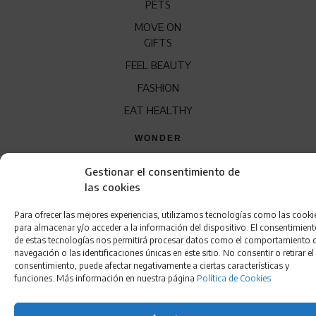
PETS
MOVE ON
GIFTS
FEEL BEAUTY
FASHION
EAT HEALTHY
WONDER
QUÍENES SOMOS
Gestionar el consentimiento de
las cookies
CONTACTO
FRANQUICIA
Para ofrecer las mejores experiencias, utilizamos tecnologías como las cooki
para almacenar y/o acceder a la información del dispositivo. El consentimien
de estas tecnologías nos permitirá procesar datos como el comportamiento 
navegación o las identificaciones únicas en este sitio. No consentir o retirar el
consentimiento, puede afectar negativamente a ciertas características y
funciones. Más información en nuestra página
Política de Cookies.