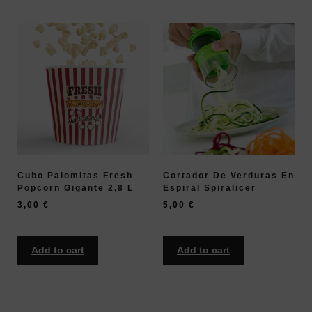
Cubo Palomitas Fresh
Cortador De Verduras En
Popcorn Gigante 2,8 L
Espiral Spiralicer
3,00
€
5,00
€
Add to cart
Add to cart