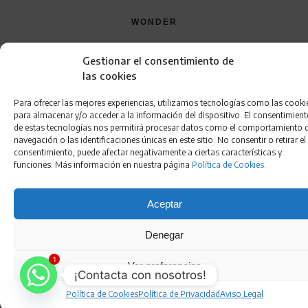
WONDER
QUÍENES SOMOS
Gestionar el consentimiento de
CONTACTO
las cookies
FRANQUICIA
Para ofrecer las mejores experiencias, utilizamos tecnologías como las cooki
para almacenar y/o acceder a la información del dispositivo. El consentimien
de estas tecnologías nos permitirá procesar datos como el comportamiento 
navegación o las identificaciones únicas en este sitio. No consentir o retirar el
consentimiento, puede afectar negativamente a ciertas características y
funciones. Más información en nuestra página
Política de Cookies.
Aceptar
Aviso Legal
•
Política de Privacidad
•
Condiciones de
Compra
•
Gestión de Cookies
•
Política de Cookies
•
Denegar
Accesibilidad
1
Ver preferencias
¡Contacta con nosotros!
Política de Cookies
Política de Privacidad
Aviso Legal