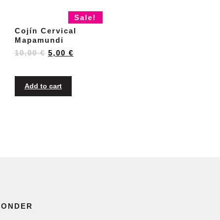
Sale!
Cojín Cervical
Mapamundi
10,00
€
5,00
€
Add to cart
ONDER