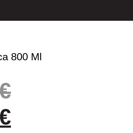
ca 800 Ml
€
€