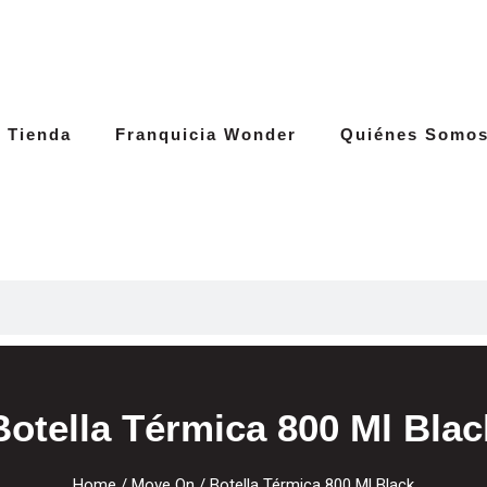
Tienda
Franquicia Wonder
Quiénes Somo
Botella Térmica 800 Ml Blac
Home
/
Move On
/ Botella Térmica 800 Ml Black