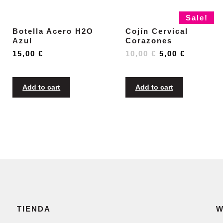
Sale!
Botella Acero H2O
Cojín Cervical
Azul
Corazones
15,00
€
10,00
€
5,00
€
Add to cart
Add to cart
TIENDA
W