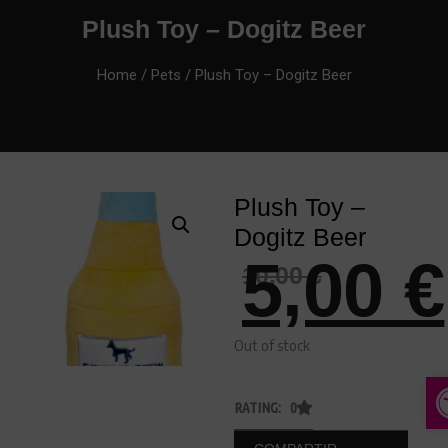
Plush Toy – Dogitz Beer
Home
/
Pets
/ Plush Toy – Dogitz Beer
Plush Toy –
Dogitz Beer
5,00
€
10,00
€
Out of stock
A
RATING: 0