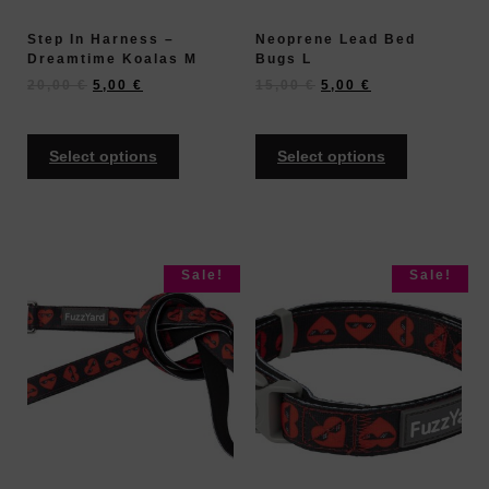
Step In Harness –
Neoprene Lead Bed
Dreamtime Koalas M
Bugs L
20,00
€
5,00
€
15,00
€
5,00
€
Select options
Select options
Sale!
Sale!