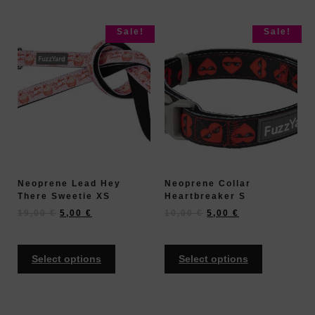
Sale!
Sale!
Neoprene Lead Hey
Neoprene Collar
There Sweetie XS
Heartbreaker S
19,00
€
5,00
€
10,00
€
5,00
€
Select options
Select options