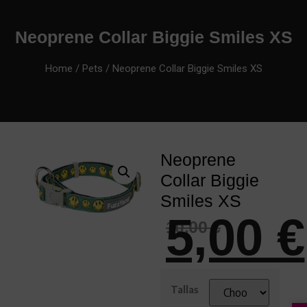
Neoprene Collar Biggie Smiles XS
Home
/
Pets
/ Neoprene Collar Biggie Smiles XS
Neoprene
Collar Biggie
Smiles XS
5,00
€
10,00
€
Tallas