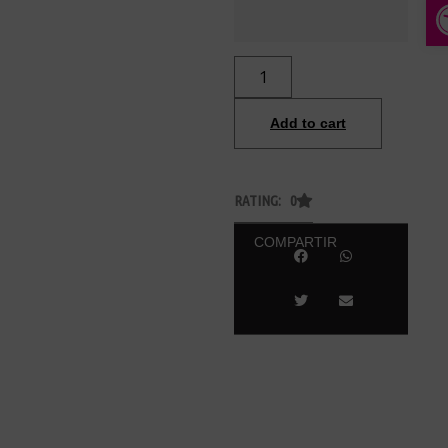
A
Add to cart
RATING: 0
COMPARTIR