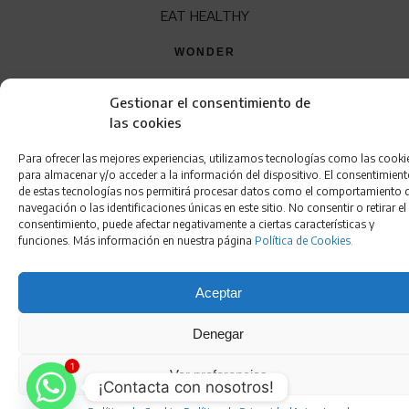
EAT HEALTHY
WONDER
QUÍENES SOMOS
Gestionar el consentimiento de
CONTACTO
las cookies
FRANQUICIA
Para ofrecer las mejores experiencias, utilizamos tecnologías como las cooki
para almacenar y/o acceder a la información del dispositivo. El consentimien
de estas tecnologías nos permitirá procesar datos como el comportamiento 
navegación o las identificaciones únicas en este sitio. No consentir o retirar el
consentimiento, puede afectar negativamente a ciertas características y
funciones. Más información en nuestra página
Política de Cookies.
Aceptar
Aviso Legal
•
Política de Privacidad
•
Condiciones de
Denegar
Compra
•
Gestión de Cookies
•
Política de Cookies
•
Accesibilidad
1
Ver preferencias
¡Contacta con nosotros!