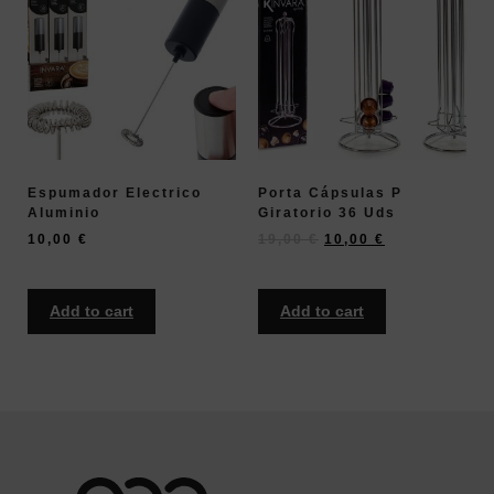
Espumador Electrico
Porta Cápsulas P
Aluminio
Giratorio 36 Uds
10,00
€
19,00
€
10,00
€
Add to cart
Add to cart