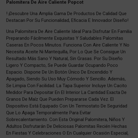
Palomitera De Aire Caliente Popcot
! ¡Descubre Una Amplia Gama De Productos De Calidad Que
Destacan Por Su Funcionalidad, Eficacia E Innovador Diseño!
Una Palomitera De Aire Caliente Ideal Para Disfrutar En Familia
Preparando Fácilmente Exquisitas Y Saludables Palomitas
Caseras En Pocos Minutos. Funciona Con Aire Caliente Y No
Necesita Aceite Ni Mantequilla, Por Lo Que Se Consigue Un
Resultado Más Sano Y Natural, Sin Grasas. Por Su Diseño
Ligero Y Compacto, Se Puede Guardar Ocupando Poco
Espacio. Dispone De Un Botón Único De Encendido Y
Apagado, Siendo Su Uso Muy Cómodo Y Sencillo. Además,
Se Limpia Con Facilidad. La Tapa Superior Incluye Un Cacito
Medidor Para Depositar En El Interior La Cantidad Exacta De
Granos De Maíz Que Pueden Prepararse Cada Vez. El
Dispositivo Está Equipado Con Un Termostato De Seguridad
Que Lo Apaga Temporalmente Para Evitar
Sobrecalentamiento. Con Esta Original Palomitera, Niños Y
Adultos Disfrutarán De Deliciosas Palomitas Recién Hechas
En Fiestas Y Celebraciones O En Cualquier Ocasión Especial,