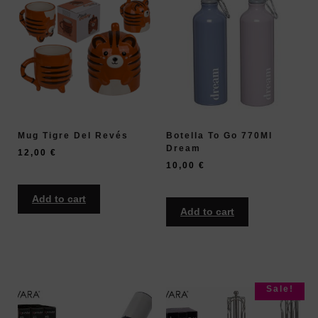
Mug Tigre Del Revés
Botella To Go 770Ml
Dream
12,00
€
10,00
€
Add to cart
Add to cart
Sale!