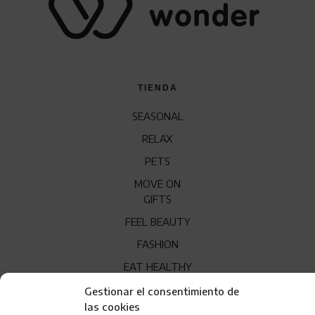
TIENDA
SEASONAL
RELAX
PETS
MOVE ON
GIFTS
FEEL BEAUTY
FASHION
EAT HEALTHY
Gestionar el consentimiento de
WONDER
las cookies