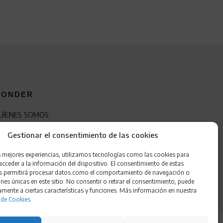
ONDER
UÍENES SOMOS
ONTACTO
Gestionar el consentimiento de las cookies
RANQUICIA
s mejores experiencias, utilizamos tecnologías como las cookies para
cceder a la información del dispositivo. El consentimiento de estas
s permitirá procesar datos como el comportamiento de navegación o
ones únicas en este sitio. No consentir o retirar el consentimiento, puede
amente a ciertas características y funciones. Más información en nuestra
 de Cookies.