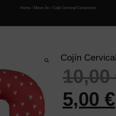
Home
/
Move On
/ Cojín Cervical Corazones
Cojín Cervic
10,00
5,00
€