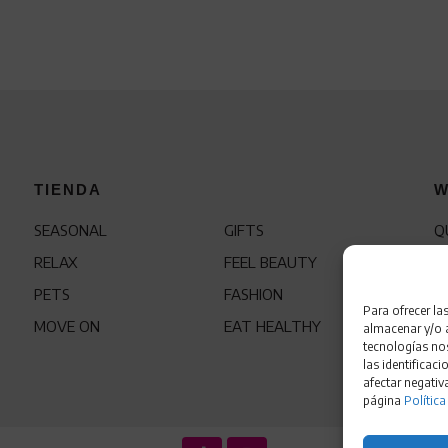
TIENDA
W
SEASONAL
GIFTS
Q
RELAX
FEEL BEAUTY
C
PETS
FASHION
F
Para ofrecer la
MOVE ON
EAT HEALTHY
almacenar y/o a
tecnologías no
las identificaci
afectar negativ
página
Política