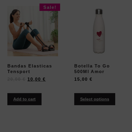
Sale!
Bandas Elasticas
Botella To Go
Tensport
500Ml Amor
20,00
€
10,00
€
15,00
€
Add to cart
Select options