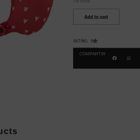
1 in stock
Add to cart
RATING: 0
COMPARTIR
ucts