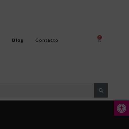
0
s
Blog
Contacto
Abrir 