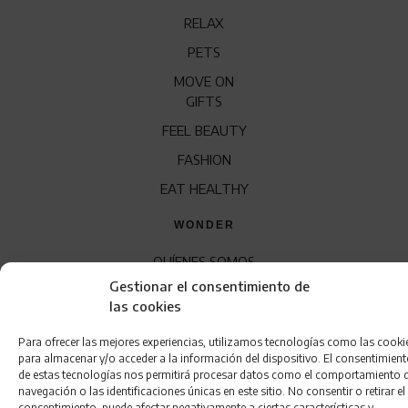
RELAX
PETS
MOVE ON
GIFTS
FEEL BEAUTY
FASHION
EAT HEALTHY
WONDER
QUÍENES SOMOS
Gestionar el consentimiento de
CONTACTO
las cookies
FRANQUICIA
Para ofrecer las mejores experiencias, utilizamos tecnologías como las cooki
para almacenar y/o acceder a la información del dispositivo. El consentimien
de estas tecnologías nos permitirá procesar datos como el comportamiento 
navegación o las identificaciones únicas en este sitio. No consentir o retirar el
consentimiento, puede afectar negativamente a ciertas características y