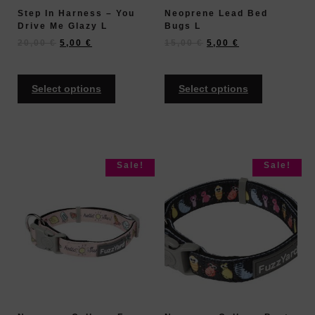
Step In Harness – You
Neoprene Lead Bed
Drive Me Glazy L
Bugs L
20,00
€
5,00
€
15,00
€
5,00
€
Select options
Select options
Sale!
Sale!