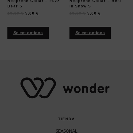
Neoprene Collar – Fuzz
Neoprene Collar – Best
Bear S
In Show S
10,00
€
5,00
€
10,00
€
5,00
€
Select options
Select options
TIENDA
SEASONAL