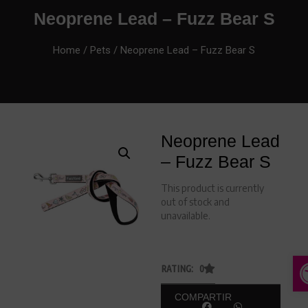
Neoprene Lead – Fuzz Bear S
Home
/
Pets
/ Neoprene Lead – Fuzz Bear S
Neoprene Lead
– Fuzz Bear S
This product is currently
out of stock and
unavailable.
A
RATING: 0
COMPARTIR