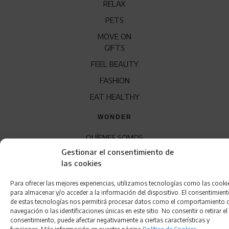
RELAX
PETS
MOVE ON
GIFTS
FEEL BEAUTY
FASHION
EAT HEALTHY
WONDER
QUÍENES SOMOS
Gestionar el consentimiento de
CONTACTO
las cookies
FRANQUICIA
Para ofrecer las mejores experiencias, utilizamos tecnologías como las cooki
para almacenar y/o acceder a la información del dispositivo. El consentimien
de estas tecnologías nos permitirá procesar datos como el comportamiento 
navegación o las identificaciones únicas en este sitio. No consentir o retirar el
consentimiento, puede afectar negativamente a ciertas características y