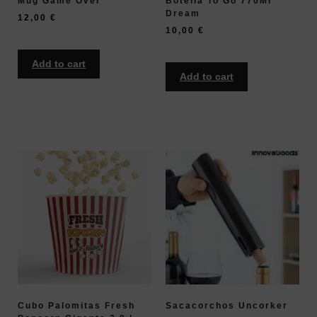
Mug Game Over
Botella To Go 770Ml
Dream
12,00
€
10,00
€
Add to cart
Add to cart
Cubo Palomitas Fresh
Sacacorchos Uncorker