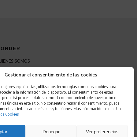
ONDER
UÍENES SOMOS
ONTACTO
Gestionar el consentimiento de las cookies
RANQUICIA
s mejores experiencias, utilizamos tecnologías como las cookies para
cceder a la información del dispositivo. El consentimiento de estas
s permitirá procesar datos como el comportamiento de navegación o
ones únicas en este sitio. No consentir o retirar el consentimiento, puede
amente a ciertas características y funciones. Más información en nuestra
 de Cookies.
ptar
Denegar
Ver preferencias