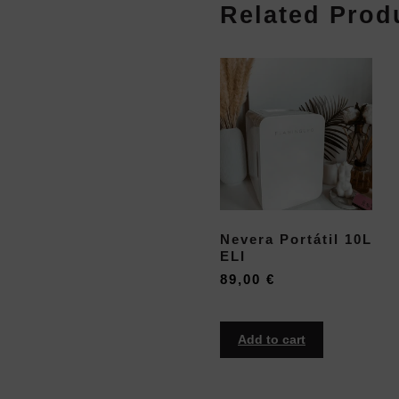
Related Prod
Nevera Portátil 10L
ELI
89,00
€
Add to cart