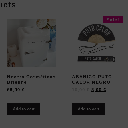
ucts
Sale!
Nevera Cosméticos
ABANICO PUTO
Brienne
CALOR NEGRO
69,00
€
10,00
€
8,00
€
Add to cart
Add to cart