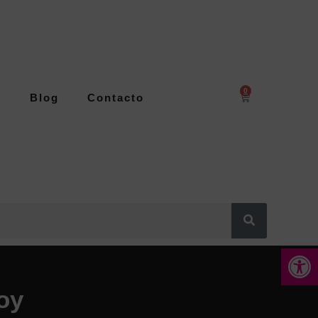
0
s
Blog
Contacto
Abrir 
oy