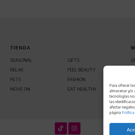
TIENDA
W
SEASONAL
GIFTS
Q
RELAX
FEEL BEAUTY
C
PETS
FASHION
F
Para ofrecer la
MOVE ON
EAT HEALTHY
almacenar y/o a
tecnologías no
las identificaci
afectar negativ
página
Política
Ace