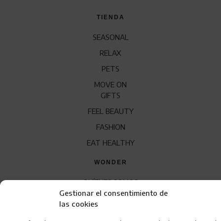
TIENDA
SEASONAL
RELAX
PETS
MOVE ON
GIFTS
FEEL BEAUTY
FASHION
EAT HEALTHY
WONDER
QUÍENES SOMOS
Gestionar el consentimiento de
CONTACTO
las cookies
FRANQUICIA