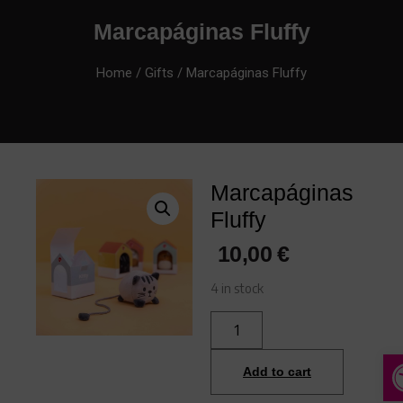
Marcapáginas Fluffy
Home
/
Gifts
/ Marcapáginas Fluffy
Marcapáginas
Fluffy
10,00
€
4 in stock
A
Add to cart