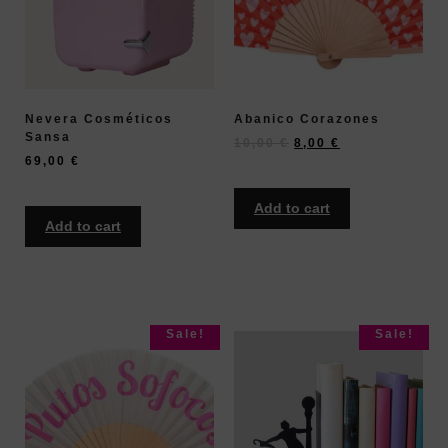
Nevera Cosméticos
Abanico Corazones
Sansa
10,00
€
8,00
€
69,00
€
Add to cart
Add to cart
Sale!
Sale!