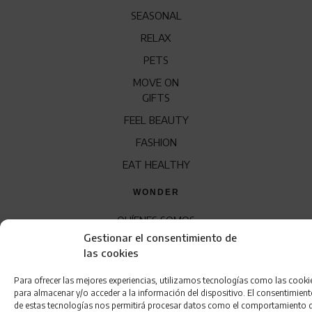
SEASONAL
RELAX
PETS
MOVE ON
GIFTS
FEEL BEAUTY
FASHION
EAT HEALTHY
WONDER
QUÍENES SOMOS
Gestionar el consentimiento de
CONTACTO
las cookies
FRANQUICIA
Para ofrecer las mejores experiencias, utilizamos tecnologías como las cooki
para almacenar y/o acceder a la información del dispositivo. El consentimien
de estas tecnologías nos permitirá procesar datos como el comportamiento 