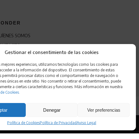
ONDER
UÍENES SOMOS
ONTACTO
Gestionar el consentimiento de las cookies
RANQUICIA
s mejores experiencias, utilizamos tecnologías como las cookies para
cceder a la información del dispositivo. El consentimiento de estas
s permitirá procesar datos como el comportamiento de navegación o
ones únicas en este sitio. No consentir o retirar el consentimiento, puede
amente a ciertas características y funciones. Más información en nuestra
 de Cookies.
ptar
Denegar
Ver preferencias
Política de Cookies
Política de Privacidad
Aviso Legal
 de Cookies
•
Accesibilidad