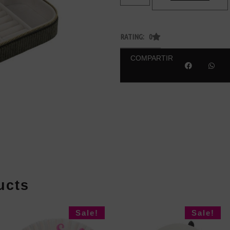
RATING: 0
COMPARTIR
ucts
Sale!
Sale!