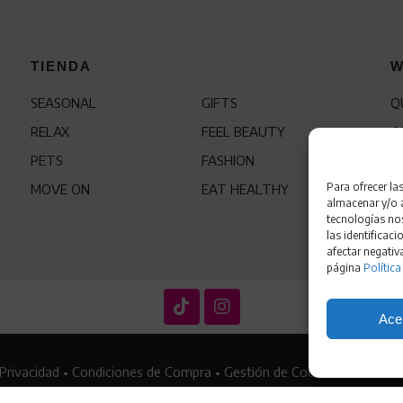
TIENDA
W
SEASONAL
GIFTS
Q
RELAX
FEEL BEAUTY
C
PETS
FASHION
F
Para ofrecer la
MOVE ON
EAT HEALTHY
almacenar y/o a
tecnologías no
las identificaci
afectar negativ
página
Política
Ace
 Privacidad
•
Condiciones de Compra
•
Gestión de Cookies
•
Política