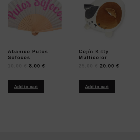
Abanico Putos
Cojín Kitty
Sofocos
Multicolor
10,00
€
8,00
€
25,00
€
20,00
€
Add to cart
Add to cart