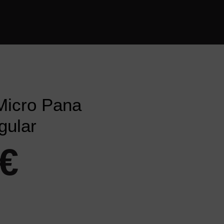
Micro Pana
gular
€