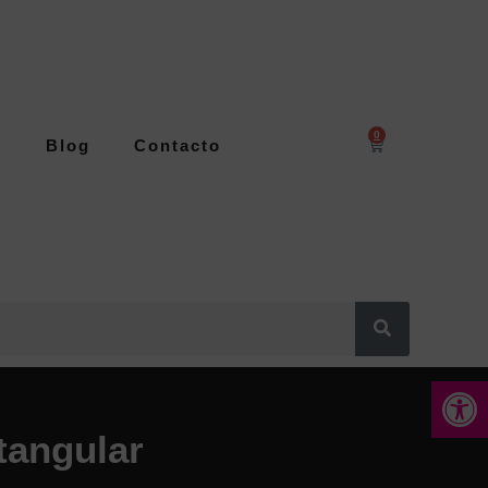
0
s
Blog
Contacto
Abrir 
tangular