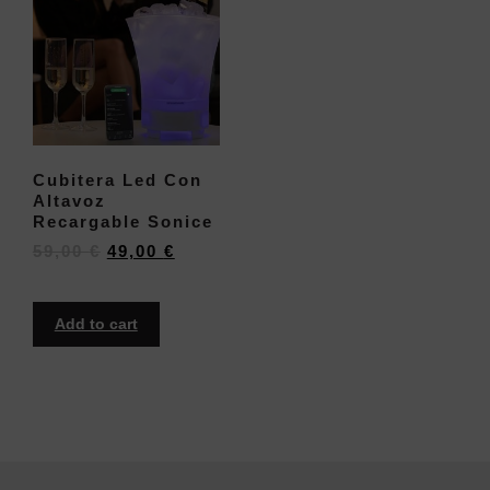
Cubitera Led Con
Altavoz
Recargable Sonice
59,00
€
49,00
€
Add to cart