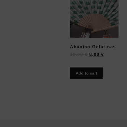
Abanico Gelatinas
10,00
€
8,00
€
Add to cart