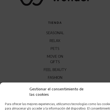
TIENDA
SEASONAL
RELAX
PETS
MOVE ON
GIFTS
FEEL BEAUTY
FASHION
EAT HEALTHY
Gestionar el consentimiento de
las cookies
WONDER
Para ofrecer las mejores experiencias, utilizamos tecnologías como las cooki
QUÍENES SOMOS
para almacenar y/o acceder a la información del dispositivo. El consentimien