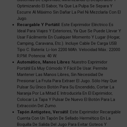
Optimizando El Sabor, Ya Que La Pulpa Se Separa Y
Escurre Al Máximo Sin Dañar La Piel Ni Mezclarla Con El
Jugo.
Recargable Y Portátil
: Este Exprimidor Eléctrico Es
Ideal Para Viajes Y Exteriores, Ya Que Se Puede Llevar Y
Usar Fácilmente En Cualquier Momento Y Lugar (hogar,
Camping, Caravana, Etc.). Incluye Cable De Carga USB
Tipo C. Batería: Li-Ion 2200 MAh. Velocidad Máx.: 22000
R.p.m. Potencia: 40 W.
Automático, Manos Libres
: Nuestro Exprimidor
Portátil Es Muy Cómodo Y Fácil De Usar. Permite
Mantener Las Manos Libres, Sin Necesidad De
Presionar La Fruta Para Extraer El Jugo. Sólo Hay Que
Pulsar Su Único Botón Para Su Encendido, Cortar La
Naranja Por La Mitad E Introducirla En El Exprimidor,
Colocar La Tapa Y Pulsar De Nuevo El Botón Para La
Extracción Del Zumo.
Tapón Antigoteo, Versátil
: Este Exprimidor Recargable
Cuenta Con Un Tapón De Sellado Hermético En La
Boquilla De Salida Del Jugo Para Evitar Goteos Y