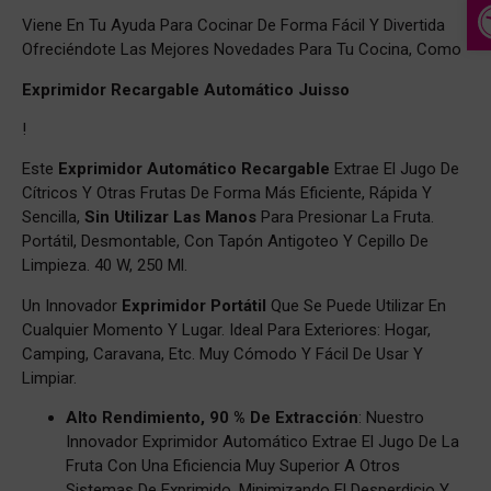
A
Viene En Tu Ayuda Para Cocinar De Forma Fácil Y Divertida
Ofreciéndote Las Mejores Novedades Para Tu Cocina, Como
Exprimidor Recargable Automático Juisso
!
Este
Exprimidor Automático Recargable
Extrae El Jugo De
Cítricos Y Otras Frutas De Forma Más Eficiente, Rápida Y
Sencilla,
Sin Utilizar Las Manos
Para Presionar La Fruta.
Portátil, Desmontable, Con Tapón Antigoteo Y Cepillo De
Limpieza. 40 W, 250 Ml.
Un Innovador
Exprimidor Portátil
Que Se Puede Utilizar En
Cualquier Momento Y Lugar. Ideal Para Exteriores: Hogar,
Camping, Caravana, Etc. Muy Cómodo Y Fácil De Usar Y
Limpiar.
Alto Rendimiento, 90 % De Extracción
: Nuestro
Innovador Exprimidor Automático Extrae El Jugo De La
Fruta Con Una Eficiencia Muy Superior A Otros
Sistemas De Exprimido, Minimizando El Desperdicio Y