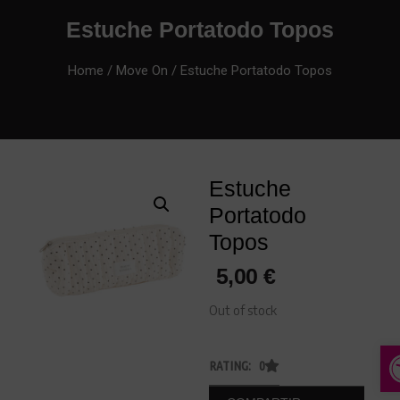
Estuche Portatodo Topos
Home
/
Move On
/ Estuche Portatodo Topos
Estuche
Portatodo
Topos
5,00
€
Out of stock
A
RATING: 0