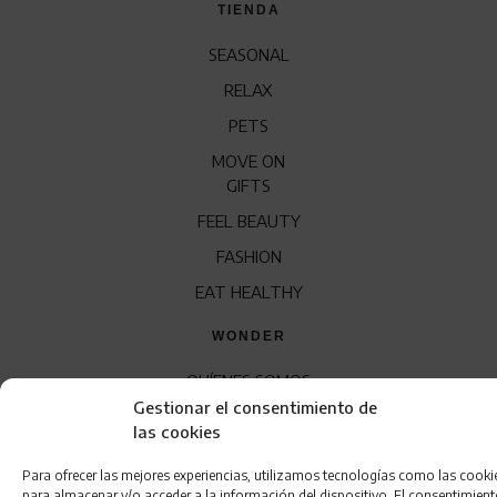
TIENDA
SEASONAL
RELAX
PETS
MOVE ON
GIFTS
FEEL BEAUTY
FASHION
EAT HEALTHY
WONDER
QUÍENES SOMOS
Gestionar el consentimiento de
CONTACTO
las cookies
FRANQUICIA
Para ofrecer las mejores experiencias, utilizamos tecnologías como las cooki
para almacenar y/o acceder a la información del dispositivo. El consentimien