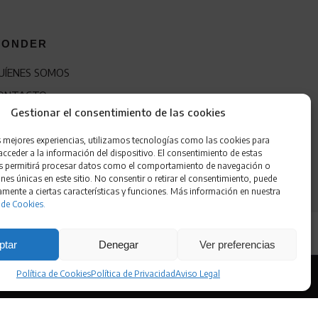
ONDER
UÍENES SOMOS
ONTACTO
Gestionar el consentimiento de las cookies
RANQUICIA
s mejores experiencias, utilizamos tecnologías como las cookies para
cceder a la información del dispositivo. El consentimiento de estas
s permitirá procesar datos como el comportamiento de navegación o
ones únicas en este sitio. No consentir o retirar el consentimiento, puede
amente a ciertas características y funciones. Más información en nuestra
 de Cookies.
ptar
Denegar
Ver preferencias
Política de Cookies
Política de Privacidad
Aviso Legal
 de Cookies
•
Accesibilidad