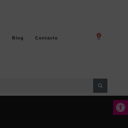
0
s
Blog
Contacto
Abrir 