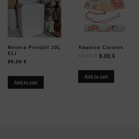
Nevera Portátil 10L
Abanico Corales
ELI
10,00
€
8,00
€
89,00
€
Add to cart
Add to cart