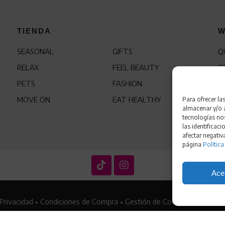
TIENDA
W
SEASONAL
GIFTS
Q
RELAX
FEEL BEAUTY
C
PETS
FASHION
F
MOVE ON
EAT HEALTHY
Para ofrecer la
almacenar y/o a
tecnologías no
las identificaci
afectar negativ
página
Política
Ace
 Privacidad
•
Condiciones de Compra
•
Gestión de Cookies
•
Política