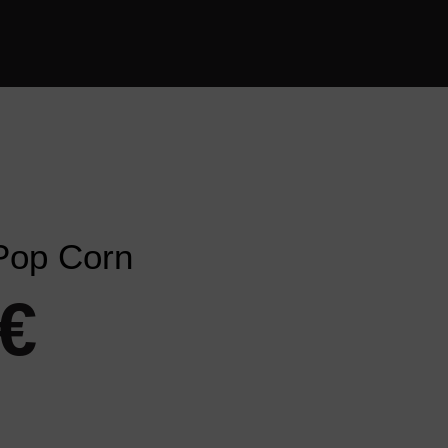
 Pop Corn
€