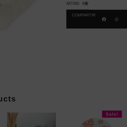
RATING: 0
COMPARTIR
ucts
Sale!