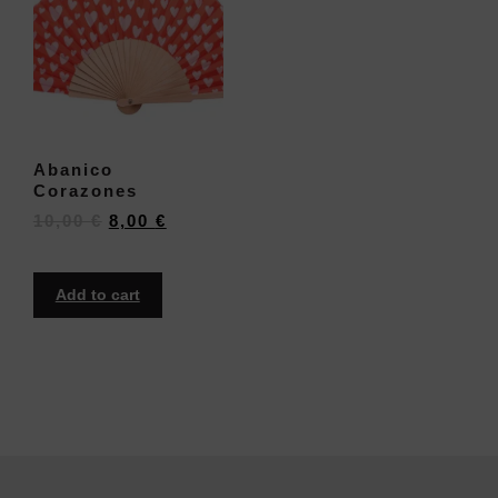
Abanico
Corazones
10,00
€
8,00
€
Add to cart