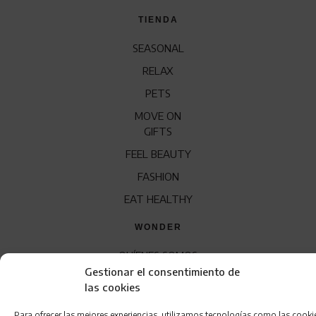
TIENDA
SEASONAL
RELAX
PETS
MOVE ON
GIFTS
FEEL BEAUTY
FASHION
EAT HEALTHY
WONDER
QUÍENES SOMOS
Gestionar el consentimiento de
CONTACTO
las cookies
FRANQUICIA
Para ofrecer las mejores experiencias, utilizamos tecnologías como las cooki