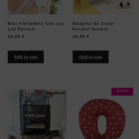
Mini Afeitadora Con Luz
Máquina De Coser
Led Epiluch
Portátil Sewket
15,00
€
20,00
€
Add to cart
Add to cart
Sale!