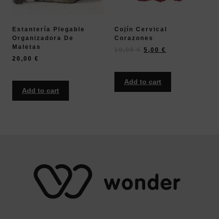
Estantería Plegable
Cojín Cervical
Organizadora De
Corazones
Maletas
10,00
€
5,00
€
20,00
€
Add to cart
Add to cart