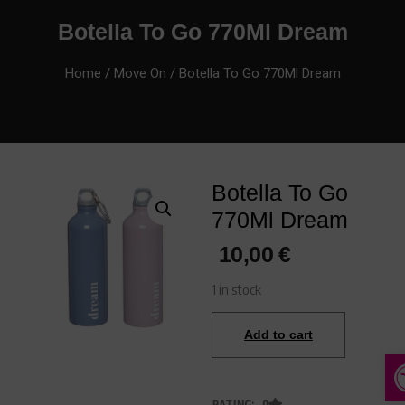
Botella To Go 770Ml Dream
Home
/
Move On
/ Botella To Go 770Ml Dream
Botella To Go
770Ml Dream
10,00
€
1 in stock
Add to cart
A
RATING: 0