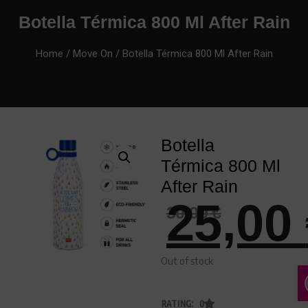
Botella Térmica 800 Ml After Rain
Home
/
Move On
/ Botella Térmica 800 Ml After Rain
Botella
Térmica 800 Ml
After Rain
25,00
30,00
€
Out of stock
RATING: 0