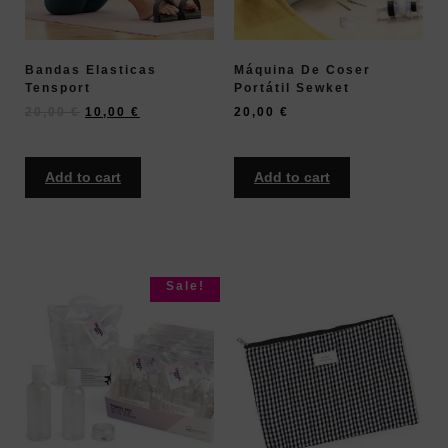
Bandas Elasticas
Máquina De Coser
Tensport
Portátil Sewket
20,00
€
10,00
€
20,00
€
Add to cart
Add to cart
Sale!