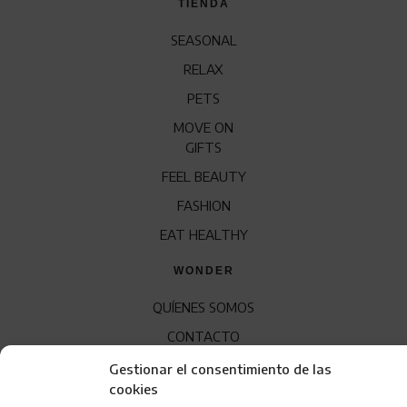
TIENDA
SEASONAL
RELAX
PETS
MOVE ON
GIFTS
FEEL BEAUTY
FASHION
EAT HEALTHY
WONDER
QUÍENES SOMOS
CONTACTO
FRANQUICIA
Gestionar el consentimiento de las
cookies