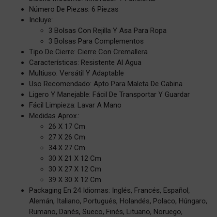
Número De Piezas: 6 Piezas
Incluye:
3 Bolsas Con Rejilla Y Asa Para Ropa
3 Bolsas Para Complementos
Tipo De Cierre: Cierre Con Cremallera
Características: Resistente Al Agua
Multiuso: Versátil Y Adaptable
Uso Recomendado: Apto Para Maleta De Cabina
Ligero Y Manejable: Fácil De Transportar Y Guardar
Fácil Limpieza: Lavar A Mano
Medidas Aprox.:
26 X 17 Cm
27 X 26 Cm
34 X 27 Cm
30 X 21 X 12 Cm
30 X 27 X 12 Cm
39 X 30 X 12 Cm
Packaging En 24 Idiomas: Inglés, Francés, Español,
Alemán, Italiano, Portugués, Holandés, Polaco, Húngaro,
Rumano, Danés, Sueco, Finés, Lituano, Noruego,