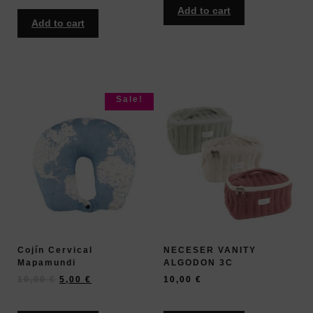
Add to cart
Add to cart
Sale!
Cojín Cervical
NECESER VANITY
Mapamundi
ALGODON 3C
10,00
€
5,00
€
10,00
€