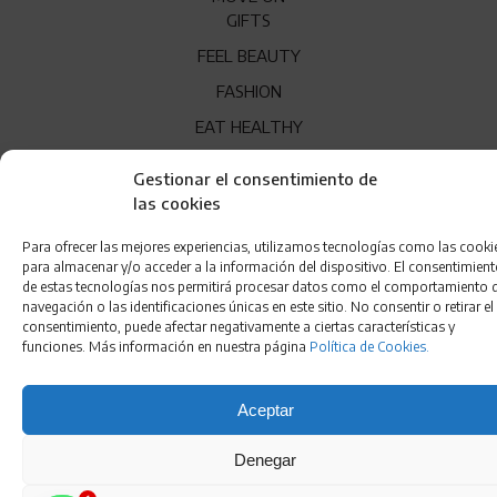
GIFTS
FEEL BEAUTY
FASHION
EAT HEALTHY
WONDER
Gestionar el consentimiento de
las cookies
QUÍENES SOMOS
Para ofrecer las mejores experiencias, utilizamos tecnologías como las cooki
CONTACTO
para almacenar y/o acceder a la información del dispositivo. El consentimien
FRANQUICIA
de estas tecnologías nos permitirá procesar datos como el comportamiento 
navegación o las identificaciones únicas en este sitio. No consentir o retirar el
consentimiento, puede afectar negativamente a ciertas características y
funciones. Más información en nuestra página
Política de Cookies.
Aceptar
Denegar
Aviso Legal
•
Política de Privacidad
•
Condiciones de