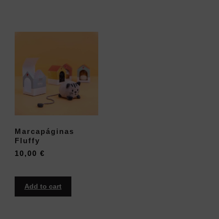
Marcapáginas
Fluffy
10,00
€
Add to cart