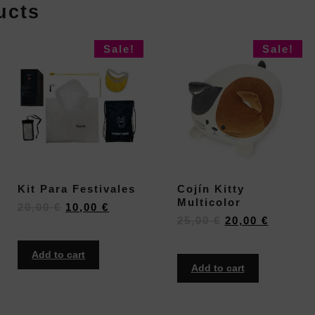
ucts
Sale!
Sale!
Kit Para Festivales
Cojín Kitty
Multicolor
20,00
€
10,00
€
25,00
€
20,00
€
Add to cart
Add to cart