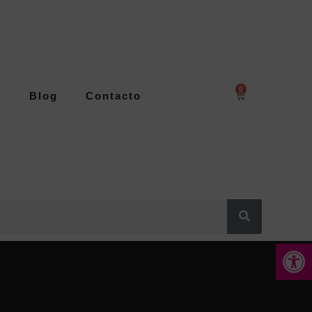
0
s
Blog
Contacto
Abrir 