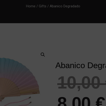
Home
/
Gifts
/ Abanico Degradado
Abanico Deg
10,00
8,00
€