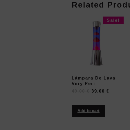
Related Prod
Sale!
Lámpara De Lava
Very Peri
49,00
€
39,00
€
Add to cart