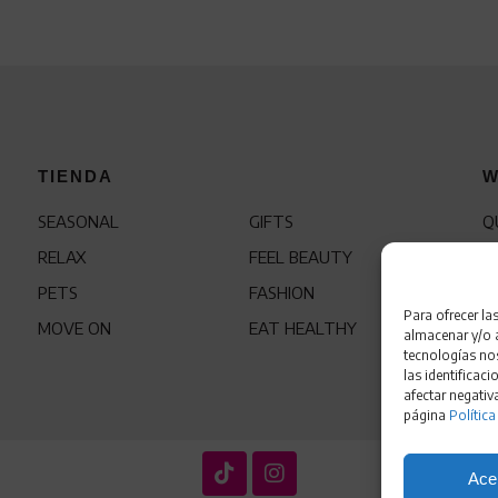
TIENDA
W
SEASONAL
GIFTS
Q
RELAX
FEEL BEAUTY
C
PETS
FASHION
F
Para ofrecer la
MOVE ON
EAT HEALTHY
almacenar y/o a
tecnologías no
las identificaci
afectar negativ
página
Política
Ace