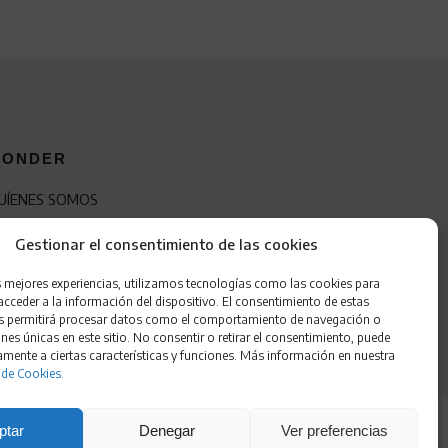
ONDER
UÍENES SOMOS
ONTACTO
Gestionar el consentimiento de las cookies
RANQUICIA
s mejores experiencias, utilizamos tecnologías como las cookies para
cceder a la información del dispositivo. El consentimiento de estas
s permitirá procesar datos como el comportamiento de navegación o
ones únicas en este sitio. No consentir o retirar el consentimiento, puede
amente a ciertas características y funciones. Más información en nuestra
 de Cookies.
ptar
Denegar
Ver preferencias