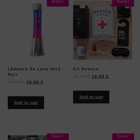
Sale!
Sale!
Lámpara De Lava Very
Kit Resaca
Peri
20,00
€
10,00
€
49,00
€
39,00
€
Add to cart
Add to cart
Sale!
Sale!