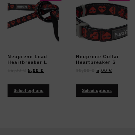
Neoprene Lead
Neoprene Collar
Heartbreaker L
Heartbreaker S
15,00
€
5,00
€
10,00
€
5,00
€
Select options
Select options