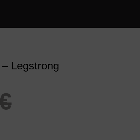
 – Legstrong
€