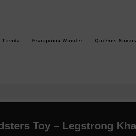
Tienda
Franquicia Wonder
Quiénes Somo
dsters Toy – Legstrong Kha