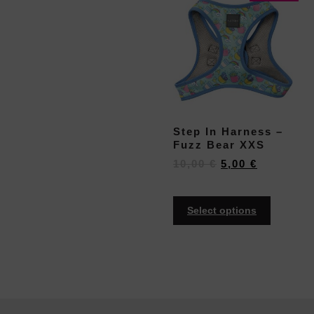
Step In Harness –
Fuzz Bear XXS
10,00
€
5,00
€
Select options