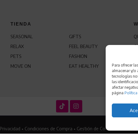
TIENDA
W
SEASONAL
GIFTS
Q
RELAX
FEEL BEAUTY
C
PETS
FASHION
F
Para ofrecer la
MOVE ON
EAT HEALTHY
almacenar y/o a
tecnologías no
las identificaci
afectar negativ
página
Política
Ace
 Privacidad
•
Condiciones de Compra
•
Gestión de Cookies
•
Política