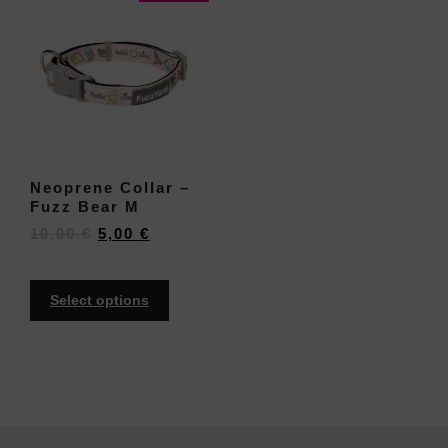
Neoprene Collar –
Fuzz Bear M
10,00
€
5,00
€
Select options