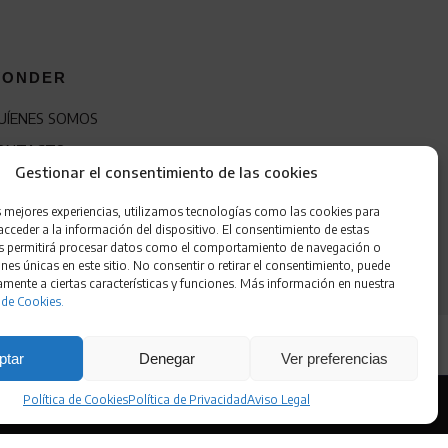
ONDER
UÍENES SOMOS
ONTACTO
Gestionar el consentimiento de las cookies
RANQUICIA
s mejores experiencias, utilizamos tecnologías como las cookies para
cceder a la información del dispositivo. El consentimiento de estas
s permitirá procesar datos como el comportamiento de navegación o
ones únicas en este sitio. No consentir o retirar el consentimiento, puede
amente a ciertas características y funciones. Más información en nuestra
 de Cookies.
ptar
Denegar
Ver preferencias
Política de Cookies
Política de Privacidad
Aviso Legal
 de Cookies
•
Accesibilidad