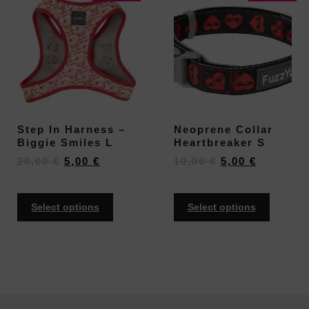
Step In Harness –
Neoprene Collar
Biggie Smiles L
Heartbreaker S
20,00
€
5,00
€
10,00
€
5,00
€
Select options
Select options