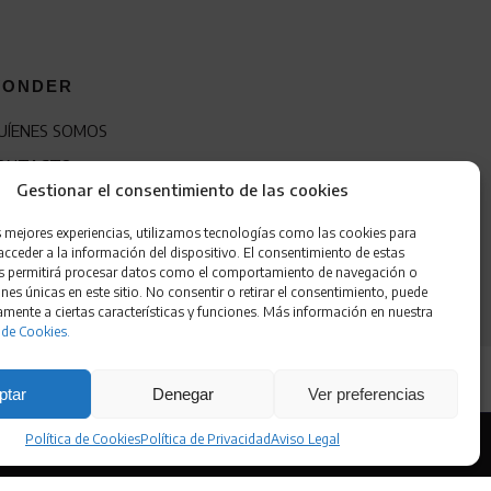
ONDER
UÍENES SOMOS
ONTACTO
Gestionar el consentimiento de las cookies
RANQUICIA
s mejores experiencias, utilizamos tecnologías como las cookies para
cceder a la información del dispositivo. El consentimiento de estas
s permitirá procesar datos como el comportamiento de navegación o
ones únicas en este sitio. No consentir o retirar el consentimiento, puede
amente a ciertas características y funciones. Más información en nuestra
 de Cookies.
ptar
Denegar
Ver preferencias
Política de Cookies
Política de Privacidad
Aviso Legal
 de Cookies
•
Accesibilidad