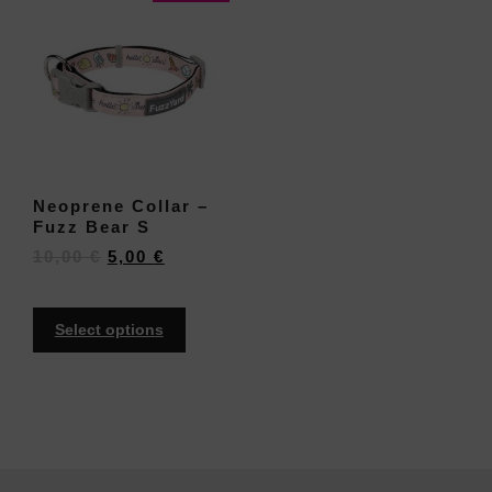
Neoprene Collar –
Fuzz Bear S
10,00
€
5,00
€
Select options