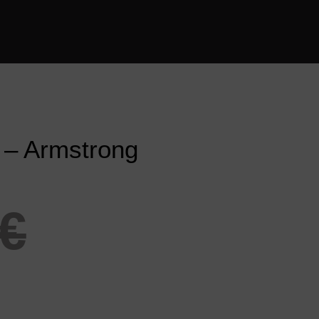
 – Armstrong
€