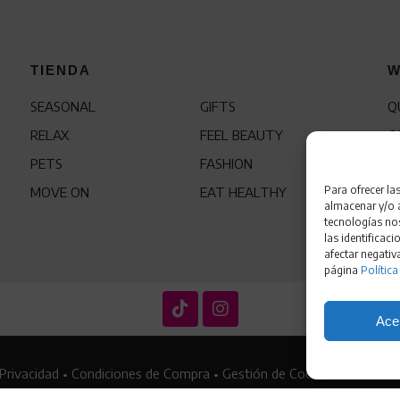
TIENDA
W
SEASONAL
GIFTS
Q
RELAX
FEEL BEAUTY
C
PETS
FASHION
F
Para ofrecer la
MOVE ON
EAT HEALTHY
almacenar y/o a
tecnologías no
las identificaci
afectar negativ
página
Política
Ace
 Privacidad
•
Condiciones de Compra
•
Gestión de Cookies
•
Política