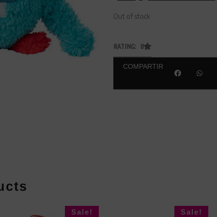
Out of stock
RATING: 0
COMPARTIR
ucts
Sale!
Sale!