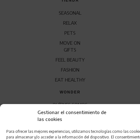
TIENDA
SEASONAL
RELAX
PETS
MOVE ON
GIFTS
FEEL BEAUTY
FASHION
EAT HEALTHY
WONDER
QUÍENES SOMOS
Gestionar el consentimiento de
CONTACTO
las cookies
FRANQUICIA
Para ofrecer las mejores experiencias, utilizamos tecnologías como las cooki
para almacenar y/o acceder a la información del dispositivo. El consentimien