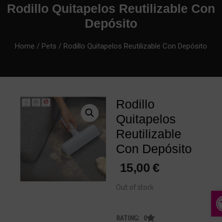
Rodillo Quitapelos Reutilizable Con
Depósito
Home
/
Pets
/ Rodillo Quitapelos Reutilizable Con Depósito
Rodillo
Quitapelos
Reutilizable
Con Depósito
15,00
€
Out of stock
A
RATING: 0