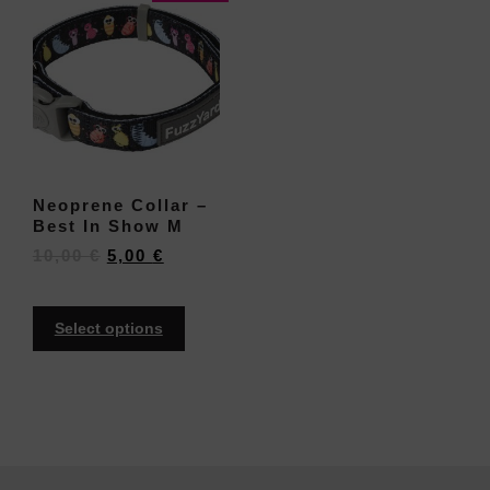
Neoprene Collar –
Best In Show M
10,00
€
5,00
€
Select options