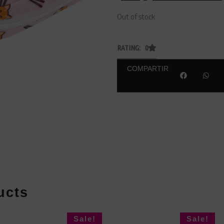
Out of stock
RATING: 0
COMPARTIR
ucts
Sale!
Sale!