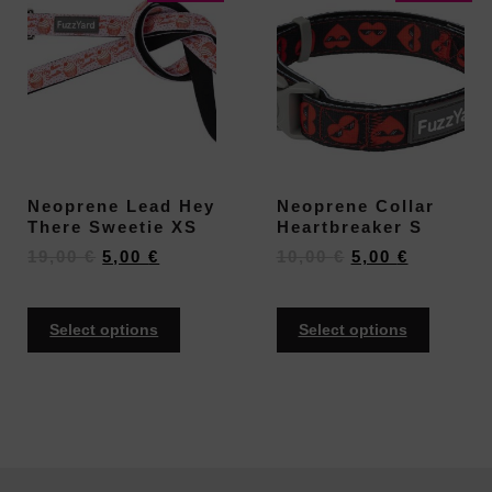
Neoprene Lead Hey
Neoprene Collar
There Sweetie XS
Heartbreaker S
19,00
€
5,00
€
10,00
€
5,00
€
Select options
Select options