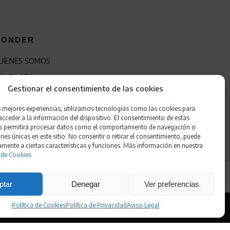
ONDER
UÍENES SOMOS
ONTACTO
Gestionar el consentimiento de las cookies
RANQUICIA
s mejores experiencias, utilizamos tecnologías como las cookies para
cceder a la información del dispositivo. El consentimiento de estas
s permitirá procesar datos como el comportamiento de navegación o
ones únicas en este sitio. No consentir o retirar el consentimiento, puede
amente a ciertas características y funciones. Más información en nuestra
 de Cookies.
ptar
Denegar
Ver preferencias
Política de Cookies
Política de Privacidad
Aviso Legal
 de Cookies
•
Accesibilidad