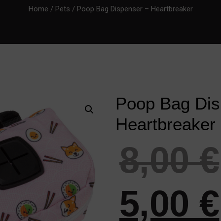
Home
/
Pets
/ Poop Bag Dispenser – Heartbreaker
Poop Bag Dis
Heartbreaker
8,00
€
5,00
€