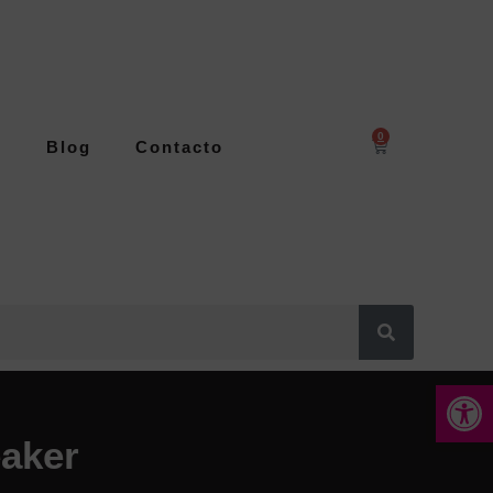
0
s
Blog
Contacto
Abrir 
aker