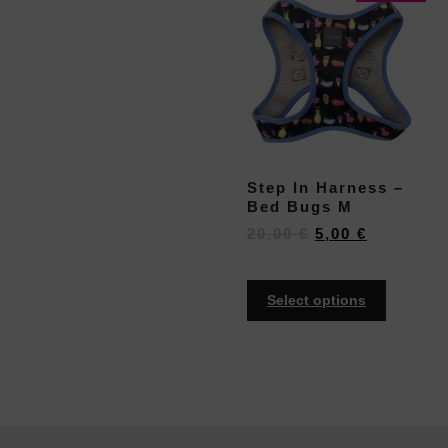
Step In Harness –
Bed Bugs M
20,00
€
5,00
€
Select options