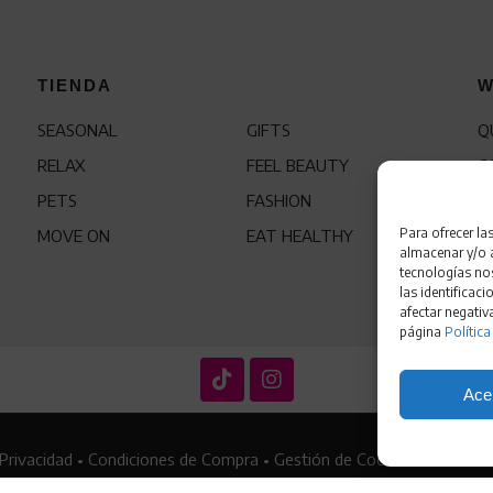
TIENDA
W
SEASONAL
GIFTS
Q
RELAX
FEEL BEAUTY
C
PETS
FASHION
F
Para ofrecer la
MOVE ON
EAT HEALTHY
almacenar y/o a
tecnologías no
las identificaci
afectar negativ
página
Política
Ace
 Privacidad
•
Condiciones de Compra
•
Gestión de Cookies
•
Política