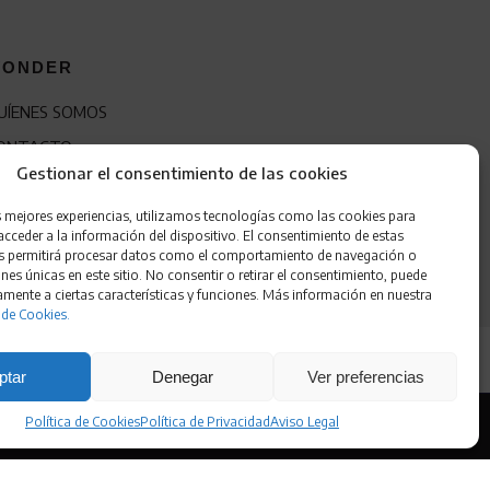
ONDER
UÍENES SOMOS
ONTACTO
Gestionar el consentimiento de las cookies
RANQUICIA
s mejores experiencias, utilizamos tecnologías como las cookies para
cceder a la información del dispositivo. El consentimiento de estas
s permitirá procesar datos como el comportamiento de navegación o
ones únicas en este sitio. No consentir o retirar el consentimiento, puede
amente a ciertas características y funciones. Más información en nuestra
 de Cookies.
ptar
Denegar
Ver preferencias
Política de Cookies
Política de Privacidad
Aviso Legal
 de Cookies
•
Accesibilidad