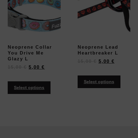
Neoprene Collar
Neoprene Lead
You Drive Me
Heartbreaker L
Glazy L
15,00
€
5,00
€
15,00
€
5,00
€
Select options
Select options