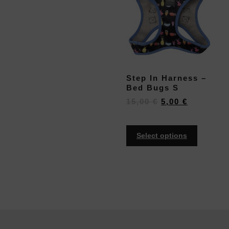
Step In Harness –
Bed Bugs S
15,00
€
5,00
€
Select options