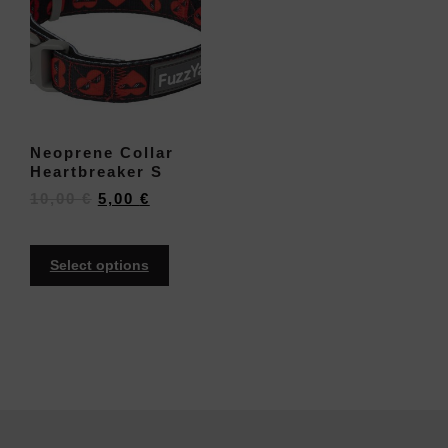
Neoprene Collar
Heartbreaker S
10,00
€
5,00
€
Select options