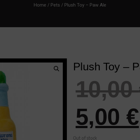
Home
/
Pets
/ Plush Toy – Paw Ale
Plush Toy – 
10,00
5,00
€
Out of stock