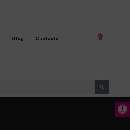
0
s
Blog
Contacto
Abrir 