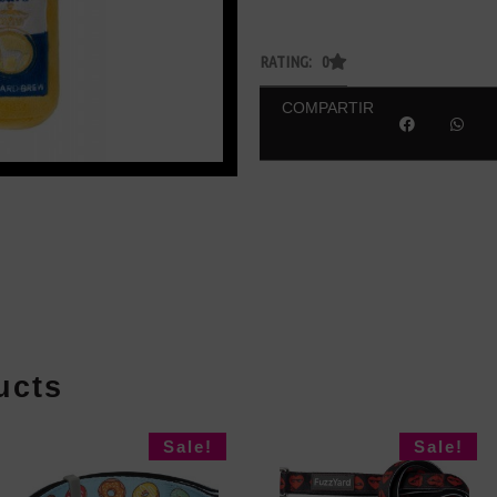
RATING: 0
COMPARTIR
ucts
Sale!
Sale!