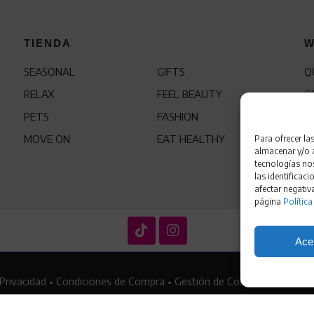
TIENDA
W
SEASONAL
GIFTS
Q
RELAX
FEEL BEAUTY
C
PETS
FASHION
F
MOVE ON
EAT HEALTHY
Para ofrecer la
almacenar y/o a
tecnologías no
las identificaci
afectar negativ
página
Política
Ace
 Privacidad
•
Condiciones de Compra
•
Gestión de Cookies
•
Política