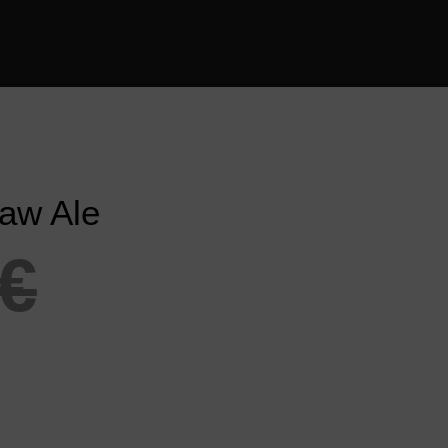
Paw Ale
€