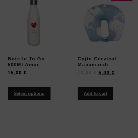
Botella To Go
Cojín Cervical
500Ml Amor
Mapamundi
15,00
€
10,00
€
5,00
€
Select options
Add to cart