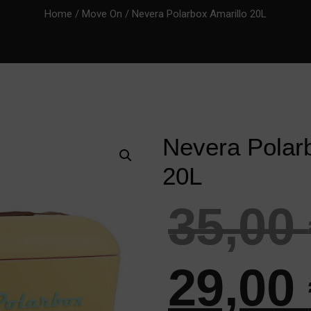
Home
/
Move On
/ Nevera Polarbox Amarillo 20L
Nevera Polarb
20L
35,00
29,00