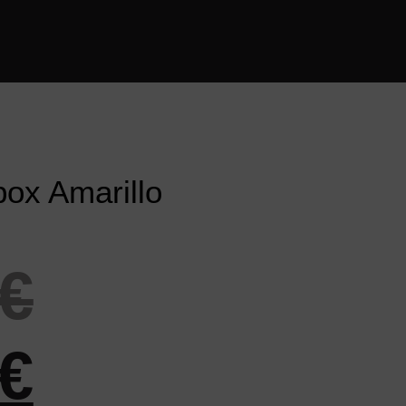
ox Amarillo
€
€