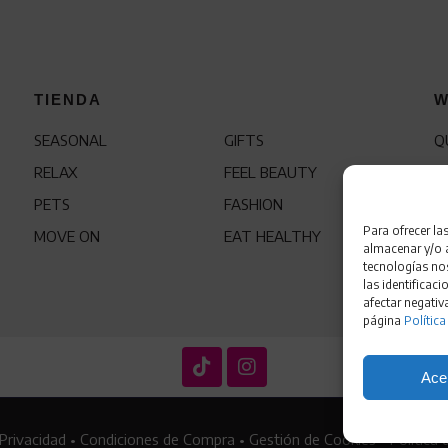
TIENDA
W
SEASONAL
GIFTS
Q
RELAX
FEEL BEAUTY
C
PETS
FASHION
F
Para ofrecer la
MOVE ON
EAT HEALTHY
almacenar y/o a
tecnologías no
las identificaci
afectar negativ
página
Política
Ace
 Privacidad
•
Condiciones de Compra
•
Gestión de Cookies
•
Política