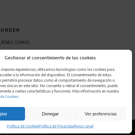
ONDER
UÍENES SOMOS
ONTACTO
Gestionar el consentimiento de las cookies
RANQUICIA
s mejores experiencias, utilizamos tecnologías como las cookies para
cceder a la información del dispositivo. El consentimiento de estas
s permitirá procesar datos como el comportamiento de navegación o
ones únicas en este sitio. No consentir o retirar el consentimiento, puede
amente a ciertas características y funciones. Más información en nuestra
 de Cookies.
ptar
Denegar
Ver preferencias
Política de Cookies
Política de Privacidad
Aviso Legal
 de Cookies
•
Accesibilidad