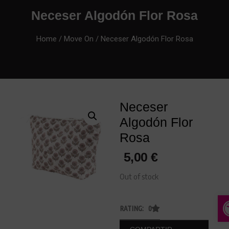
Neceser Algodón Flor Rosa
Home
/
Move On
/ Neceser Algodón Flor Rosa
Neceser
Algodón Flor
Rosa
5,00
€
Out of stock
A
RATING: 0