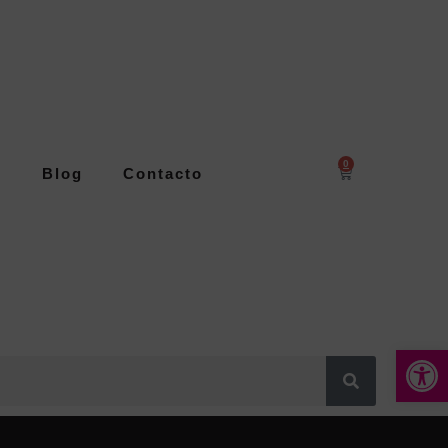
0
s
Blog
Contacto
Abrir 