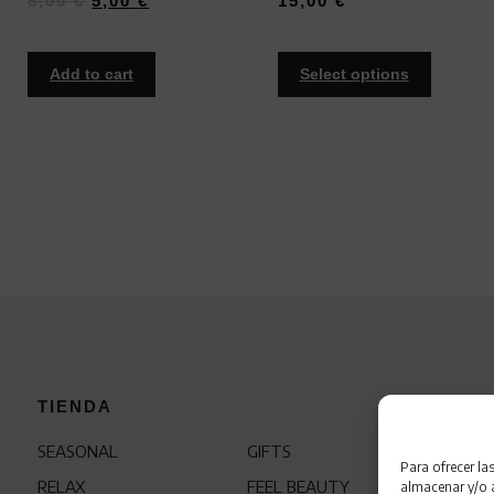
8,00
€
5,00
€
15,00
€
Add to cart
Select options
TIENDA
W
SEASONAL
GIFTS
Q
Para ofrecer la
RELAX
FEEL BEAUTY
C
almacenar y/o a