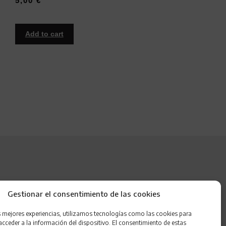
5,00
€
Add to cart
ONDER
Gestionar el consentimiento de las cookies
UÍENES SOMOS
s mejores experiencias, utilizamos tecnologías como las cookies para
ONTACTO
cceder a la información del dispositivo. El consentimiento de estas