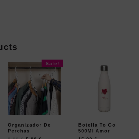
ucts
Sale!
Organizador De
Botella To Go
Perchas
500Ml Amor