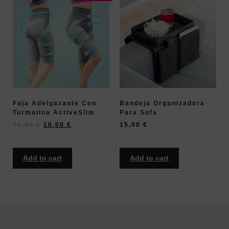
Faja Adelgazante Con
Bandeja Organizadora
Turmalina ActiveSlim
Para Sofa
15,00
€
10,00
€
15,00
€
Add to cart
Add to cart