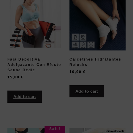
Faja Deportiva
Calcetines Hidratantes
Adelgazante Con Efecto
Relocks
Sauna Redle
10,00
€
15,00
€
Add to cart
Add to cart
Sale!