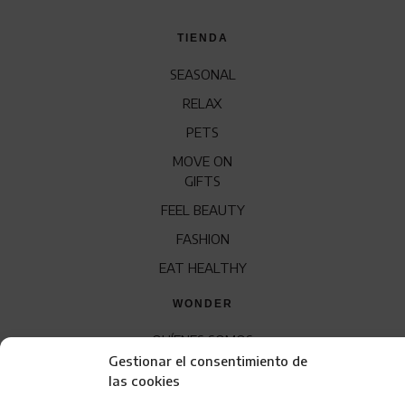
TIENDA
SEASONAL
RELAX
PETS
MOVE ON
GIFTS
FEEL BEAUTY
FASHION
EAT HEALTHY
WONDER
QUÍENES SOMOS
Gestionar el consentimiento de
CONTACTO
las cookies
FRANQUICIA