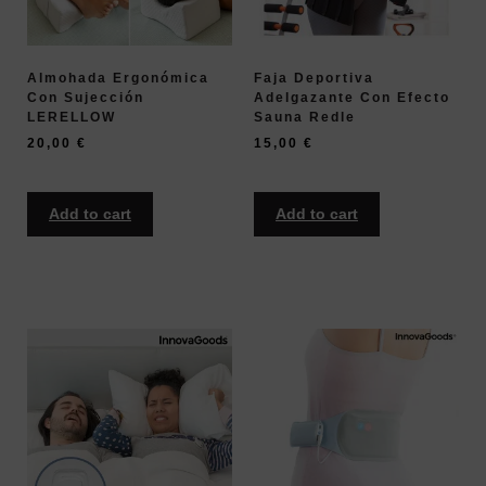
Almohada Ergonómica
Faja Deportiva
Con Sujección
Adelgazante Con Efecto
LERELLOW
Sauna Redle
20,00
€
15,00
€
Add to cart
Add to cart