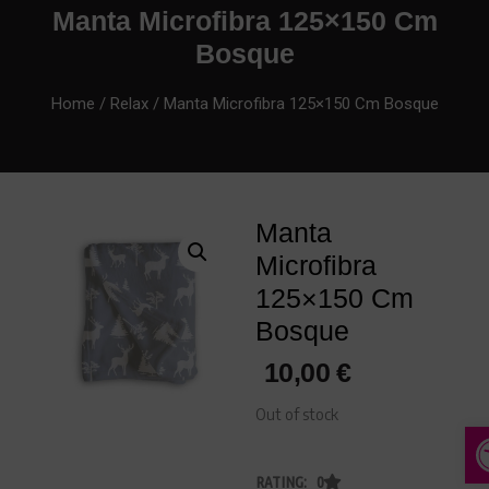
Manta Microfibra 125×150 Cm
Bosque
Home
/
Relax
/ Manta Microfibra 125×150 Cm Bosque
Manta
Microfibra
125×150 Cm
Bosque
10,00
€
Out of stock
A
RATING: 0