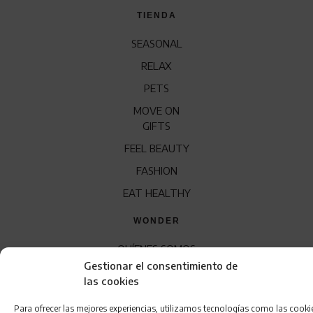
TIENDA
SEASONAL
RELAX
PETS
MOVE ON
GIFTS
FEEL BEAUTY
FASHION
EAT HEALTHY
WONDER
QUÍENES SOMOS
Gestionar el consentimiento de
CONTACTO
las cookies
FRANQUICIA
Para ofrecer las mejores experiencias, utilizamos tecnologías como las cooki