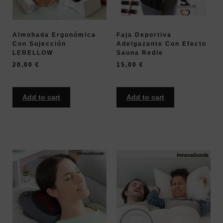
Almohada Ergonómica
Faja Deportiva
Con Sujección
Adelgazante Con Efecto
LERELLOW
Sauna Redle
20,00
€
15,00
€
Add to cart
Add to cart