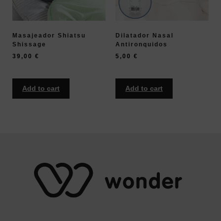
Masajeador Shiatsu
Dilatador Nasal
Shissage
Antironquidos
39,00
€
5,00
€
Add to cart
Add to cart