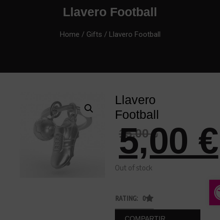
Llavero Football
Home
/
Gifts
/ Llavero Football
Llavero
Football
5,00
€
15,00
€
Out of stock
A
RATING: 0
COMPARTIR