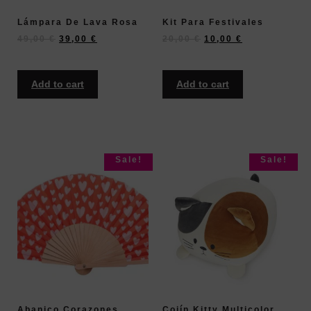
Lámpara De Lava Rosa
Kit Para Festivales
49,00
€
39,00
€
20,00
€
10,00
€
Add to cart
Add to cart
Sale!
Sale!
Abanico Corazones
Cojín Kitty Multicolor