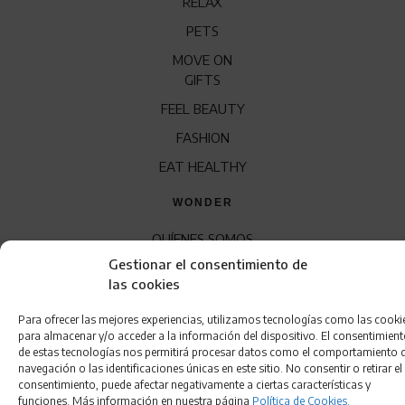
RELAX
PETS
MOVE ON
GIFTS
FEEL BEAUTY
FASHION
EAT HEALTHY
WONDER
QUÍENES SOMOS
Gestionar el consentimiento de
CONTACTO
las cookies
FRANQUICIA
Para ofrecer las mejores experiencias, utilizamos tecnologías como las cooki
para almacenar y/o acceder a la información del dispositivo. El consentimien
de estas tecnologías nos permitirá procesar datos como el comportamiento 
navegación o las identificaciones únicas en este sitio. No consentir o retirar el
consentimiento, puede afectar negativamente a ciertas características y
funciones. Más información en nuestra página
Política de Cookies.