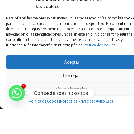
las cookies
WONDER
Para ofrecer las mejores experiencias, utilizamos tecnologías como las cooki
QUÍENES SOMOS
para almacenar y/o acceder a la información del dispositivo. El consentimien
de estas tecnologías nos permitirá procesar datos como el comportamiento 
CONTACTO
navegación o las identificaciones únicas en este sitio. No consentir o retirar el
FRANQUICIA
consentimiento, puede afectar negativamente a ciertas características y
funciones. Más información en nuestra página
Política de Cookies.
Aceptar
Denegar
1
Ver preferencias
¡Contacta con nosotros!
Aviso Legal
•
Política de Privacidad
•
Condiciones de
Compra
•
Gestión de Cookies
•
Política de Cookies
•
Política de Cookies
Política de Privacidad
Aviso Legal
Accesibilidad