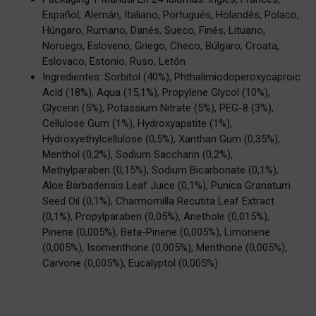
Español, Alemán, Italiano, Portugués, Holandés, Polaco,
Húngaro, Rumano, Danés, Sueco, Finés, Lituano,
Noruego, Esloveno, Griego, Checo, Búlgaro, Croata,
Eslovaco, Estonio, Ruso, Letón
Ingredientes: Sorbitol (40%), Phthalimiodoperoxycaproic
Acid (18%), Aqua (15,1%), Propylene Glycol (10%),
Glycerin (5%), Potassium Nitrate (5%), PEG-8 (3%),
Cellulose Gum (1%), Hydroxyapatite (1%),
Hydroxyethylcellulose (0,5%), Xanthan Gum (0,35%),
Menthol (0,2%), Sodium Saccharin (0,2%),
Methylparaben (0,15%), Sodium Bicarbonate (0,1%),
Aloe Barbadensis Leaf Juice (0,1%), Punica Granatum
Seed Oil (0,1%), Charmomilla Recutita Leaf Extract
(0,1%), Propylparaben (0,05%), Anethole (0,015%),
Pinene (0,005%), Beta-Pinene (0,005%), Limonene
(0,005%), Isomenthone (0,005%), Menthone (0,005%),
Carvone (0,005%), Eucalyptol (0,005%)