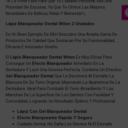
Te Lo Pone Fácil Para Que Tu Cuidado Personal Sea Una
A
Prioridad Sin Excusas, Ya Que Te Ofrece Las Mejores
Novedades De Belleza, Relax Y Bienestar! ¡
Lápiz Blanqueador Dental Witen 2 Unidades
Es Un Buen Ejemplo De Ello! Descubre Una Amplia Gama De
Productos De Calidad Que Destacan Por Su Funcionalidad,
Eficacia E Innovador Diseño.
El
Lápiz Blanqueador Dental Witen
Es Muy Eficaz Para
Conseguir Un
Efecto Blanqueador
Inmediato En La
Dentadura Y Lucir Una Sonrisa Perfecta. Contiene Un Efectivo
Gel Blanqueador Dental
Que Le Devolverá Al Esmalte La
Blancura De Su Tono Original, Mejorando La Apariencia De La
Dentadura. Ideal Para Combatir El Tono Amarillento Y Las
Manchas De La Superficie De Los Dientes Con Facilidad Y
Comodidad, Logrando Un Resultado Óptimo Y Profesional.
Lápiz Con Gel Blanqueador Dental
Efecto Blanqueante Rápido Y Seguro
Cuidado Dental,
No Daña Los Dientes Ni El Esmalte