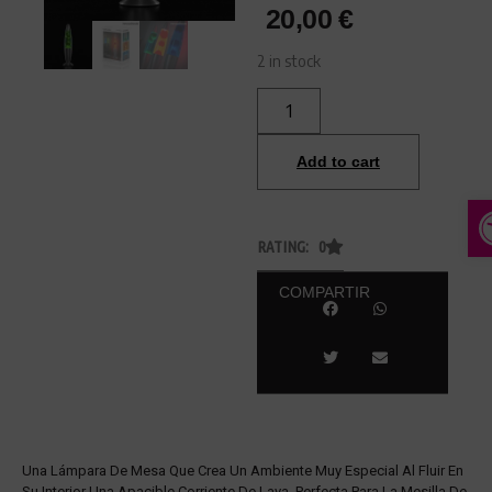
20,00
€
2 in stock
Add to cart
A
RATING: 0
COMPARTIR
Una Lámpara De Mesa Que Crea Un Ambiente Muy Especial Al Fluir En
Su Interior Una Apacible Corriente De Lava. Perfecta Para La Mesilla De