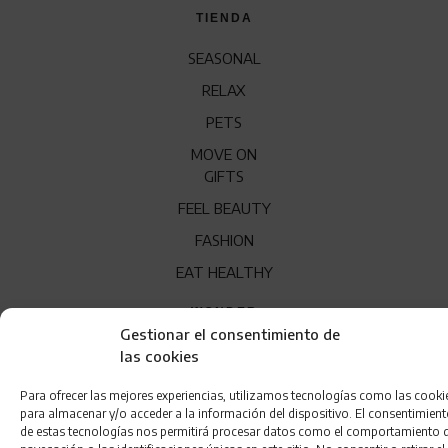
TIENDA
SEASONAL
RELAX
PETS
MOVE ON
GIFTS
FEEL BEAUTY
FASHION
EAT HEALTHY
WONDER
Gestionar el consentimiento de
QUÍENES SOMOS
las cookies
CONTACTO
Para ofrecer las mejores experiencias, utilizamos tecnologías como las cooki
para almacenar y/o acceder a la información del dispositivo. El consentimien
FRANQUICIA
de estas tecnologías nos permitirá procesar datos como el comportamiento 