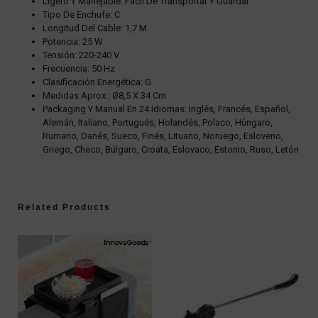
Ligero Y Manejable: Fácil De Transportar Y Guardar
Tipo De Enchufe: C
Longitud Del Cable: 1,7 M
Potencia: 25 W
Tensión: 220-240 V
Frecuencia: 50 Hz
Clasificación Energética: G
Medidas Aprox.: Ø8,5 X 34 Cm
Packaging Y Manual En 24 Idiomas: Inglés, Francés, Español,
Alemán, Italiano, Portugués, Holandés, Polaco, Húngaro,
Rumano, Danés, Sueco, Finés, Lituano, Noruego, Esloveno,
Griego, Checo, Búlgaro, Croata, Eslovaco, Estonio, Ruso, Letón
Related Products