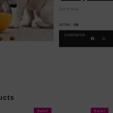
Out of stock
RATING: 0
COMPARTIR
ucts
Sale!
Sale!