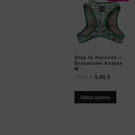
Step In Harness –
Dreamtime Koalas
M
20,00
€
5,00
€
Select options