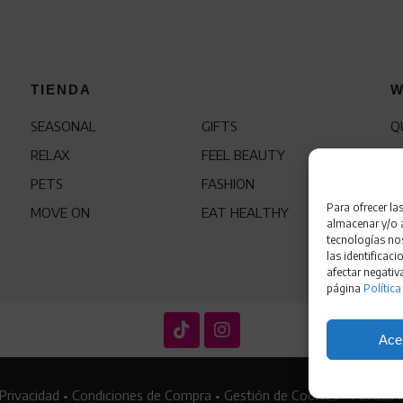
TIENDA
W
SEASONAL
GIFTS
Q
RELAX
FEEL BEAUTY
C
PETS
FASHION
F
Para ofrecer la
MOVE ON
EAT HEALTHY
almacenar y/o a
tecnologías no
las identificaci
afectar negativ
página
Política
Ace
 Privacidad
•
Condiciones de Compra
•
Gestión de Cookies
•
Política