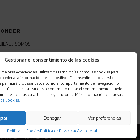
ONDER
UÍENES SOMOS
ONTACTO
Gestionar el consentimiento de las cookies
RANQUICIA
s mejores experiencias, utilizamos tecnologías como las cookies para
cceder a la información del dispositivo. El consentimiento de estas
s permitirá procesar datos como el comportamiento de navegación o
ones únicas en este sitio. No consentir o retirar el consentimiento, puede
amente a ciertas características y funciones. Más información en nuestra
 de Cookies.
ptar
Denegar
Ver preferencias
Política de Cookies
Política de Privacidad
Aviso Legal
 de Cookies
•
Accesibilidad