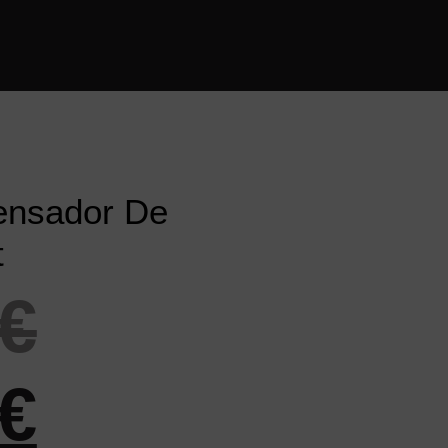
ensador De
t
€
€