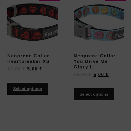
Neoprene Collar
Neoprene Collar
Heartbreaker XS
You Drive Me
Glazy L
10,00
€
5,00
€
15,00
€
5,00
€
Select options
Select options