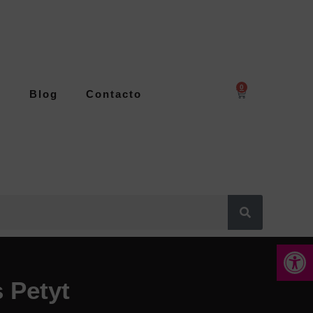
0
s
Blog
Contacto
Abrir 
 Petyt