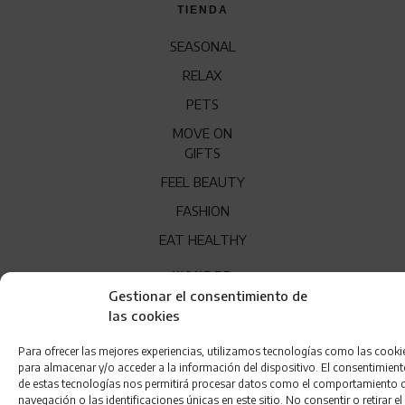
TIENDA
SEASONAL
RELAX
PETS
MOVE ON
GIFTS
FEEL BEAUTY
FASHION
EAT HEALTHY
WONDER
Gestionar el consentimiento de
QUÍENES SOMOS
las cookies
CONTACTO
Para ofrecer las mejores experiencias, utilizamos tecnologías como las cooki
para almacenar y/o acceder a la información del dispositivo. El consentimien
FRANQUICIA
de estas tecnologías nos permitirá procesar datos como el comportamiento 
navegación o las identificaciones únicas en este sitio. No consentir o retirar el