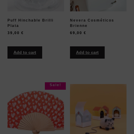
Puff Hinchable Brilli
Nevera Cosméticos
Plata
Brienne
39,00
€
69,00
€
Add to cart
Add to cart
Sale!