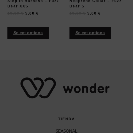
Step In Harness – Fuzz
Neoprene Collar – Fuzz
Bear XXS
Bear S
10,00
€
5,00
€
10,00
€
5,00
€
Select options
Select options
TIENDA
SEASONAL