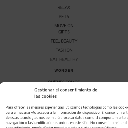
RELAX
PETS
MOVE ON
GIFTS
FEEL BEAUTY
FASHION
EAT HEALTHY
WONDER
QUÍENES SOMOS
Gestionar el consentimiento de
CONTACTO
las cookies
FRANQUICIA
Para ofrecer las mejores experiencias, utilizamos tecnologías como las cooki
para almacenar y/o acceder a la información del dispositivo. El consentimien
de estas tecnologías nos permitirá procesar datos como el comportamiento 
navegación o las identificaciones únicas en este sitio. No consentir o retirar el
consentimiento, puede afectar negativamente a ciertas características y