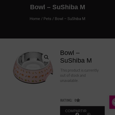
Bowl – SuShiba M
Home
/
Pets
/ Bowl – SuShiba M
Bowl –
SuShiba M
This product is currently
out of stock and
unavailable.
A
RATING: 0
COMPARTIR