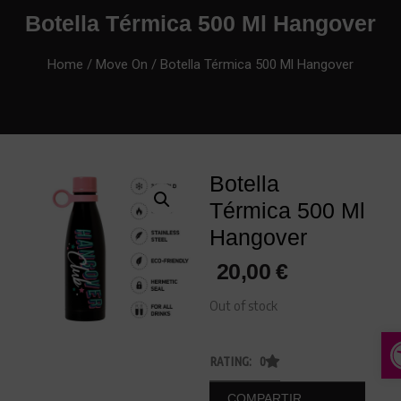
Botella Térmica 500 Ml Hangover
Home
/
Move On
/ Botella Térmica 500 Ml Hangover
Botella
Térmica 500 Ml
Hangover
20,00
€
Out of stock
A
RATING: 0
COMPARTIR