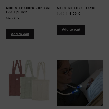
Mini Afeitadora Con Luz
Set 4 Botellas Travel
Led Epiluch
5,00
€
4,00
€
15,00
€
Add to cart
Add to cart