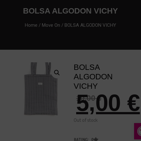
BOLSA ALGODON VICHY
Home
/
Move On
/ BOLSA ALGODON VICHY
BOLSA
ALGODON
VICHY
5,00
€
10,00
€
Out of stock
A
RATING: 0