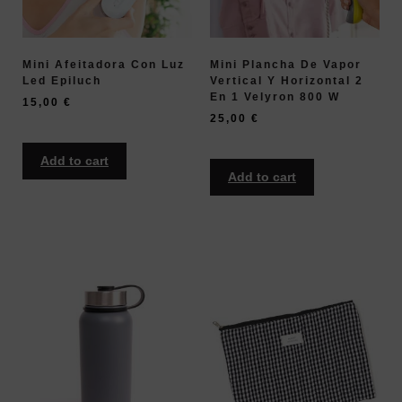
Mini Afeitadora Con Luz
Mini Plancha De Vapor
Led Epiluch
Vertical Y Horizontal 2
En 1 Velyron 800 W
15,00
€
25,00
€
Add to cart
Add to cart