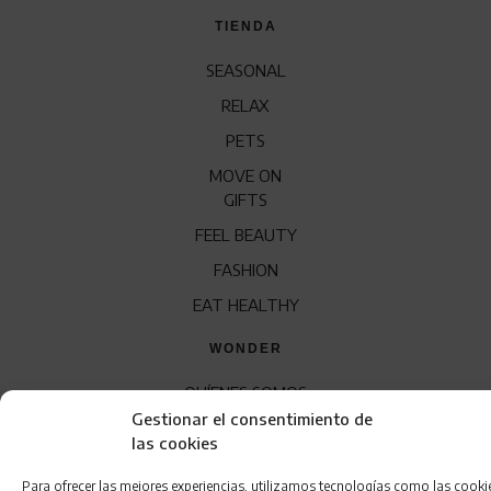
TIENDA
SEASONAL
RELAX
PETS
MOVE ON
GIFTS
FEEL BEAUTY
FASHION
EAT HEALTHY
WONDER
QUÍENES SOMOS
Gestionar el consentimiento de
CONTACTO
las cookies
FRANQUICIA
Para ofrecer las mejores experiencias, utilizamos tecnologías como las cooki