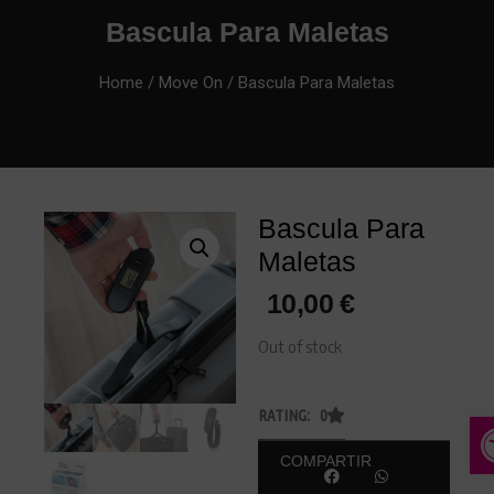
Bascula Para Maletas
Home
/
Move On
/ Bascula Para Maletas
Bascula Para
Maletas
10,00
€
Out of stock
A
RATING: 0
COMPARTIR