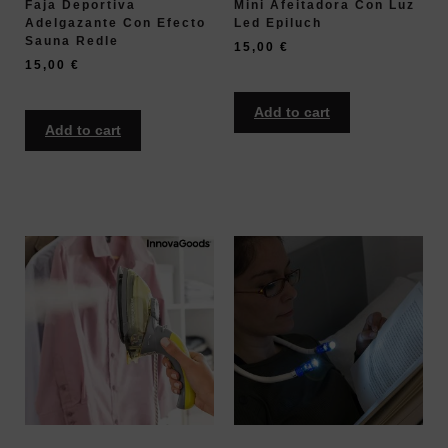
Faja Deportiva
Mini Afeitadora Con Luz
Adelgazante Con Efecto
Led Epiluch
Sauna Redle
15,00
€
15,00
€
Add to cart
Add to cart